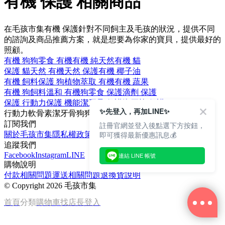
有機 保護 相關商品
在毛孩市集有機 保護針對不同飼主及毛孩的狀況，提供不同
的諮詢及商品推薦方案，就是想要為你家的寶貝，提供最好的
照顧。
有機 狗
狗零食 有機
有機 純天然
有機 貓
保護 貓
天然 有機
天然 保護
有機 椰子油
有機 飼料
保護 狗
植物萃取 有機
有機 蔬果
有機 狗飼料
溫和 有機
狗零食 保護
滴劑 保護
保護 行動力
保護 機能
潔牙骨 保護
潔牙棒 保護
✨先登入，再加LINE✨
行動力
軟骨素
潔牙骨
狗
狗零食
訂閱我們
註冊官網並登入後點選下方按鈕，
即可獲得最新優惠訊息💰
關於毛孩市集
隱私權政策
文章
追蹤我們
Facebook
Instagram
LINE
連結 LINE 帳號
購物說明
付款相關問題
運送相關問題
退換貨說明
©
Copyright 2026 毛孩市集
首頁
分類
購物車
找店長
登入