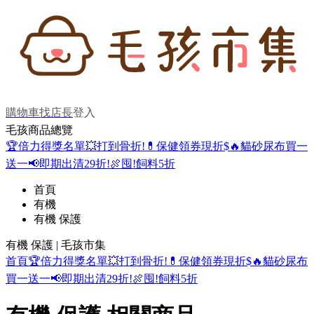
購物車
找店長
登入
毛孩商品總覽
🏆倍力得獎名單
💥打到骨折!
💊保健領券現折$
🔥貓砂尿布買一
送一
📢即期出清29折!
🍖囤!飼料5折
首頁
有機
有機 保護
有機 保護 | 毛孩市集
首頁
🏆倍力得獎名單
💥打到骨折!
💊保健領券現折$
🔥貓砂尿布
買一送一
📢即期出清29折!
🍖囤!飼料5折