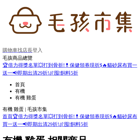
購物車
找店長
登入
毛孩商品總覽
🏆倍力得獎名單
💥打到骨折!
💊保健領券現折$
🔥貓砂尿布買一
送一
📢即期出清29折!
🍖囤!飼料5折
首頁
有機
有機 雞蛋
有機 雞蛋 | 毛孩市集
首頁
🏆倍力得獎名單
💥打到骨折!
💊保健領券現折$
🔥貓砂尿布
買一送一
📢即期出清29折!
🍖囤!飼料5折