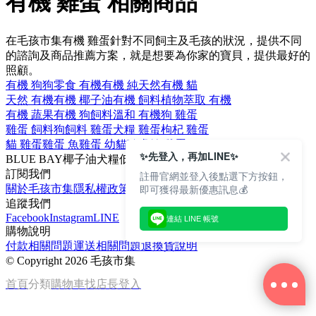
有機 雞蛋 相關商品
在毛孩市集有機 雞蛋針對不同飼主及毛孩的狀況，提供不同
的諮詢及商品推薦方案，就是想要為你家的寶貝，提供最好的
照顧。
有機 狗
狗零食 有機
有機 純天然
有機 貓
天然 有機
有機 椰子油
有機 飼料
植物萃取 有機
有機 蔬果
有機 狗飼料
溫和 有機
狗 雞蛋
雞蛋 飼料
狗飼料 雞蛋
犬糧 雞蛋
枸杞 雞蛋
貓 雞蛋
雞蛋 魚
雞蛋 幼貓
歐睿健 雞蛋
✨先登入，再加LINE✨
BLUE BAY
椰子油
犬糧
低敏
狗
訂閱我們
註冊官網並登入後點選下方按鈕，
即可獲得最新優惠訊息💰
關於毛孩市集
隱私權政策
文章
追蹤我們
Facebook
Instagram
LINE
連結 LINE 帳號
購物說明
付款相關問題
運送相關問題
退換貨說明
©
Copyright 2026 毛孩市集
首頁
分類
購物車
找店長
登入