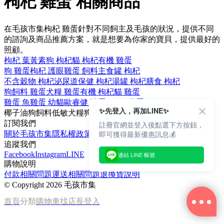
枸杞 雞蛋 相關商品
在毛孩市集枸杞 雞蛋針對不同飼主及毛孩的狀況，提供不同
的諮詢及商品推薦方案，就是想要為你家的寶貝，提供最好的
照顧。
枸杞 葉黃素
狗 枸杞
貓 枸杞
有機 雞蛋
狗 雞蛋
枸杞 護眼
雞蛋 飼料
主食罐 枸杞
不含穀物 枸杞
泌尿道保健 枸杞
湯罐 枸杞
膳食 枸杞
狗飼料 雞蛋
犬糧 雞蛋
有機 枸杞
貓 雞蛋
雞蛋 魚
雞蛋 幼貓
歐睿健 雞蛋
Orijen 雞蛋
✨先登入，再加LINE✨
椰子油
狗飼料
低敏
犬糧
狗
訂閱我們
註冊官網並登入後點選下方按鈕，
即可獲得最新優惠訊息💰
關於毛孩市集
隱私權政策
文章
追蹤我們
Facebook
Instagram
LINE
連結 LINE 帳號
購物說明
付款相關問題
運送相關問題
退換貨說明
©
Copyright 2026 毛孩市集
首頁
分類
購物車
找店長
登入