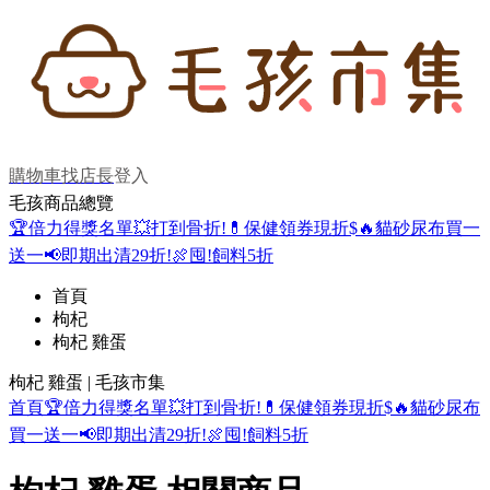
購物車
找店長
登入
毛孩商品總覽
🏆倍力得獎名單
💥打到骨折!
💊保健領券現折$
🔥貓砂尿布買一
送一
📢即期出清29折!
🍖囤!飼料5折
首頁
枸杞
枸杞 雞蛋
枸杞 雞蛋 | 毛孩市集
首頁
🏆倍力得獎名單
💥打到骨折!
💊保健領券現折$
🔥貓砂尿布
買一送一
📢即期出清29折!
🍖囤!飼料5折