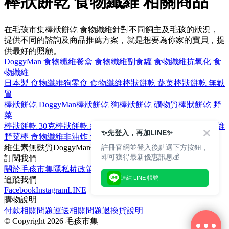
棒狀餅乾 食物纖維 相關商品
在毛孩市集棒狀餅乾 食物纖維針對不同飼主及毛孩的狀況，
提供不同的諮詢及商品推薦方案，就是想要為你家的寶貝，提
供最好的照顧。
DoggyMan 食物纖維
餐盒 食物纖維
副食罐 食物纖維
抗氧化 食
物纖維
日本製 食物纖維
狗零食 食物纖維
棒狀餅乾 蔬菜
棒狀餅乾 無麩
質
棒狀餅乾 DoggyMan
棒狀餅乾 狗
棒狀餅乾 礦物質
棒狀餅乾 野
菜
棒狀餅乾 30克
棒狀餅乾 維生素
棒狀餅乾 非油炸
餅乾 食物纖維
✨先登入，再加LINE✨
野菜棒 食物纖維
非油炸 食物纖維
消臭 食物纖維
註冊官網並登入後點選下方按鈕，
維生素
無麩質
DoggyMan
礦物質
野菜棒
即可獲得最新優惠訊息💰
訂閱我們
關於毛孩市集
隱私權政策
文章
連結 LINE 帳號
追蹤我們
Facebook
Instagram
LINE
購物說明
付款相關問題
運送相關問題
退換貨說明
©
Copyright 2026 毛孩市集