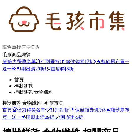
購物車
找店長
登入
毛孩商品總覽
🏆倍力得獎名單
💥打到骨折!
💊保健領券現折$
🔥貓砂尿布買一
送一
📢即期出清29折!
🍖囤!飼料5折
首頁
棒狀餅乾
棒狀餅乾 食物纖維
棒狀餅乾 食物纖維 | 毛孩市集
首頁
🏆倍力得獎名單
💥打到骨折!
💊保健領券現折$
🔥貓砂尿布
買一送一
📢即期出清29折!
🍖囤!飼料5折