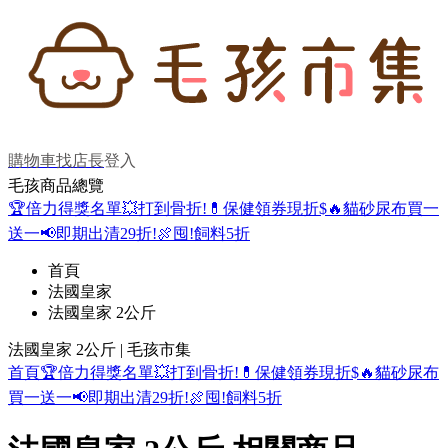
購物車
找店長
登入
毛孩商品總覽
🏆倍力得獎名單
💥打到骨折!
💊保健領券現折$
🔥貓砂尿布買一
送一
📢即期出清29折!
🍖囤!飼料5折
首頁
法國皇家
法國皇家 2公斤
法國皇家 2公斤 | 毛孩市集
首頁
🏆倍力得獎名單
💥打到骨折!
💊保健領券現折$
🔥貓砂尿布
買一送一
📢即期出清29折!
🍖囤!飼料5折