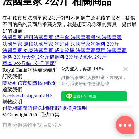
法國皇家 2公斤 相關商品
在毛孩市集法國皇家 2公斤針對不同飼主及毛孩的狀況，提供
不同的諮詢及商品推薦方案，就是想要為你家的寶貝，提供最
好的照顧。
法國皇家 飼料
法國皇家 貓
主食 法國皇家
餐包 法國皇家
法國皇家 濕糧
法國皇家 狗
消化 法國皇家
狗飼料 2公斤
法國皇家 85克
法國皇家 成犬
泌尿 法國皇家
專用 法國皇家
飼料 2公斤
天然 2公斤
貓飼料 2公斤
抗氧化 2公斤
草本 2公斤
貓 2公斤
豆腐砂 2公斤
無穀 2公斤
✨先登入，再加LINE✨
Royal Canin
飼料
貓
成貓
消化
訂閱我們
註冊官網並登入後點選下方按鈕，
即可獲得最新優惠訊息💰
關於毛孩市集
隱私權政策
文章
追蹤我們
Facebook
Instagram
LINE
連結 LINE 帳號
購物說明
付款相關問題
運送相關問題
退換貨說明
©
Copyright 2026 毛孩市集
首頁
分類
購物車
找店長
登入