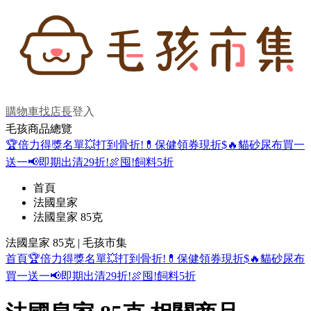
購物車
找店長
登入
毛孩商品總覽
🏆倍力得獎名單
💥打到骨折!
💊保健領券現折$
🔥貓砂尿布買一
送一
📢即期出清29折!
🍖囤!飼料5折
首頁
法國皇家
法國皇家 85克
法國皇家 85克 | 毛孩市集
首頁
🏆倍力得獎名單
💥打到骨折!
💊保健領券現折$
🔥貓砂尿布
買一送一
📢即期出清29折!
🍖囤!飼料5折