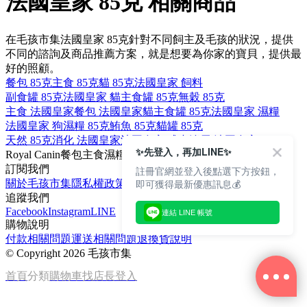
法國皇家 85克 相關商品
在毛孩市集法國皇家 85克針對不同飼主及毛孩的狀況，提供
不同的諮詢及商品推薦方案，就是想要為你家的寶貝，提供最
好的照顧。
餐包 85克
主食 85克
貓 85克
法國皇家 飼料
副食罐 85克
法國皇家 貓
主食罐 85克
無穀 85克
主食 法國皇家
餐包 法國皇家
貓主食罐 85克
法國皇家 濕糧
法國皇家 狗
濕糧 85克
鮪魚 85克
貓罐 85克
天然 85克
消化 法國皇家
法國皇家 成犬
泌尿 法國皇家
✨先登入，再加LINE✨
Royal Canin
餐包
主食
濕糧
貓
訂閱我們
註冊官網並登入後點選下方按鈕，
即可獲得最新優惠訊息💰
關於毛孩市集
隱私權政策
文章
追蹤我們
Facebook
Instagram
LINE
連結 LINE 帳號
購物說明
付款相關問題
運送相關問題
退換貨說明
©
Copyright 2026 毛孩市集
首頁
分類
購物車
找店長
登入