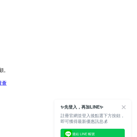
顧。
蘆薈
✨先登入，再加LINE✨
註冊官網並登入後點選下方按鈕，
即可獲得最新優惠訊息💰
連結 LINE 帳號