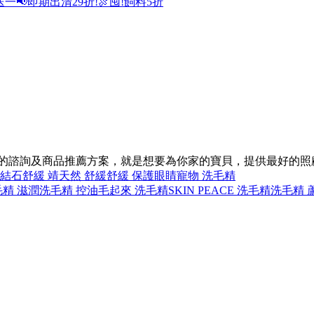
送一
📢即期出清29折!
🍖囤!飼料5折
同的諮詢及商品推薦方案，就是想要為你家的寶貝，提供最好的照
路結石
舒緩 靖
天然 舒緩
舒緩 保護眼睛
寵物 洗毛精
精 滋潤
洗毛精 控油
毛起來 洗毛精
SKIN PEACE 洗毛精
洗毛精 