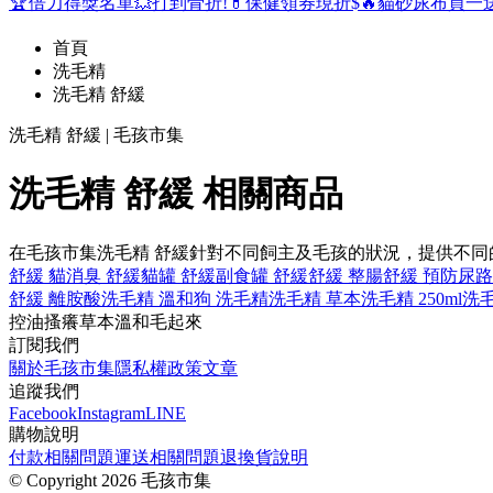
🏆倍力得獎名單
💥打到骨折!
💊保健領券現折$
🔥貓砂尿布買一
首頁
洗毛精
洗毛精 舒緩
洗毛精 舒緩 | 毛孩市集
洗毛精 舒緩 相關商品
在毛孩市集洗毛精 舒緩針對不同飼主及毛孩的狀況，提供不
舒緩 貓
消臭 舒緩
貓罐 舒緩
副食罐 舒緩
舒緩 整腸
舒緩 預防尿
舒緩 離胺酸
洗毛精 溫和
狗 洗毛精
洗毛精 草本
洗毛精 250ml
洗毛
控油
搔癢
草本
溫和
毛起來
訂閱我們
關於毛孩市集
隱私權政策
文章
追蹤我們
Facebook
Instagram
LINE
購物說明
付款相關問題
運送相關問題
退換貨說明
©
Copyright 2026 毛孩市集