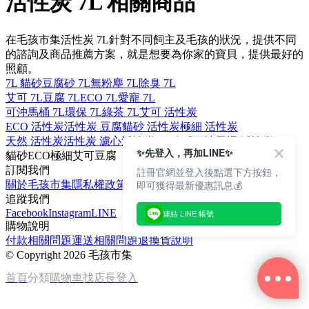
活性炭 7L 相關商品
在毛孩市集活性炭 7L針對不同飼主及毛孩的狀況，提供不同
的諮詢及商品推薦方案，就是想要為你家的寶貝，提供最好的
照顧。
7L 貓砂
豆腐砂 7L
無粉塵 7L
除臭 7L
艾可 7L
豆腐 7L
ECO 7L
愛寵 7L
可沖馬桶 7L
環保 7L
綠茶 7L
艾可 活性炭
ECO 活性炭
活性炭 豆腐
貓砂 活性炭
極細 活性炭
天然 活性炭
活性炭 濾心
活性炭 2.8公斤
可沖馬桶 活性炭
✨先登入，再加LINE✨
貓砂
ECO
極細
艾可
豆腐
訂閱我們
註冊官網並登入後點選下方按鈕，
即可獲得最新優惠訊息💰
關於毛孩市集
隱私權政策
文章
追蹤我們
Facebook
Instagram
LINE
連結 LINE 帳號
購物說明
付款相關問題
運送相關問題
退換貨說明
©
Copyright 2026 毛孩市集
首頁
分類
購物車
找店長
登入