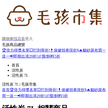
購物車
找店長
登入
毛孩商品總覽
🏆倍力得獎名單
💥打到骨折!
💊保健領券現折$
🔥貓砂尿布買一
送一
📢即期出清29折!
🍖囤!飼料5折
首頁
活性炭
活性炭 7L
活性炭 7L | 毛孩市集
首頁
🏆倍力得獎名單
💥打到骨折!
💊保健領券現折$
🔥貓砂尿布
買一送一
📢即期出清29折!
🍖囤!飼料5折