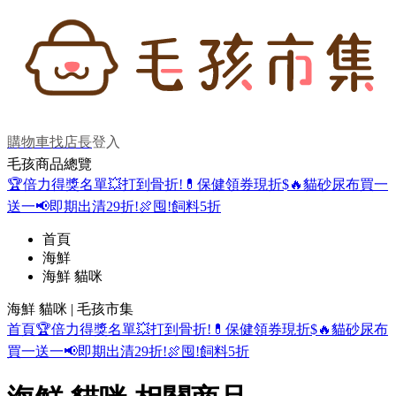
購物車
找店長
登入
毛孩商品總覽
🏆倍力得獎名單
💥打到骨折!
💊保健領券現折$
🔥貓砂尿布買一
送一
📢即期出清29折!
🍖囤!飼料5折
首頁
海鮮
海鮮 貓咪
海鮮 貓咪 | 毛孩市集
首頁
🏆倍力得獎名單
💥打到骨折!
💊保健領券現折$
🔥貓砂尿布
買一送一
📢即期出清29折!
🍖囤!飼料5折