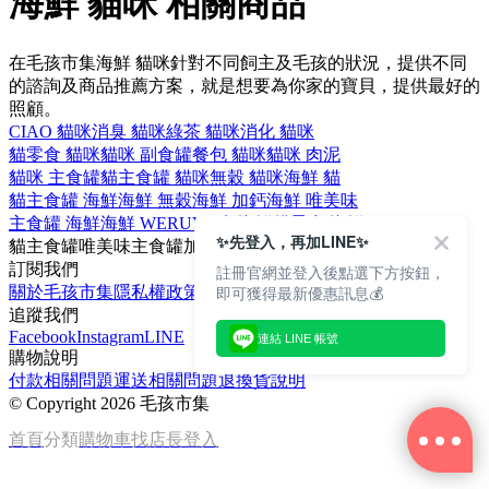
海鮮 貓咪 相關商品
在毛孩市集海鮮 貓咪針對不同飼主及毛孩的狀況，提供不同
的諮詢及商品推薦方案，就是想要為你家的寶貝，提供最好的
照顧。
CIAO 貓咪
消臭 貓咪
綠茶 貓咪
消化 貓咪
貓零食 貓咪
貓咪 副食罐
餐包 貓咪
貓咪 肉泥
貓咪 主食罐
貓主食罐 貓咪
無穀 貓咪
海鮮 貓
貓主食罐 海鮮
海鮮 無穀
海鮮 加鈣
海鮮 唯美味
主食罐 海鮮
海鮮 WERUVA
狗 海鮮
貓零食 海鮮
✨先登入，再加LINE✨
貓主食罐
唯美味
主食罐
加鈣
WERUVA
訂閱我們
註冊官網並登入後點選下方按鈕，
即可獲得最新優惠訊息💰
關於毛孩市集
隱私權政策
文章
追蹤我們
Facebook
Instagram
LINE
連結 LINE 帳號
購物說明
付款相關問題
運送相關問題
退換貨說明
©
Copyright 2026 毛孩市集
首頁
分類
購物車
找店長
登入