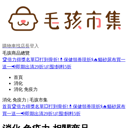
購物車
找店長
登入
毛孩商品總覽
🏆倍力得獎名單
💥打到骨折!
💊保健領券現折$
🔥貓砂尿布買一
送一
📢即期出清29折!
🍖囤!飼料5折
首頁
消化
消化 免疫力
消化 免疫力 | 毛孩市集
首頁
🏆倍力得獎名單
💥打到骨折!
💊保健領券現折$
🔥貓砂尿布
買一送一
📢即期出清29折!
🍖囤!飼料5折