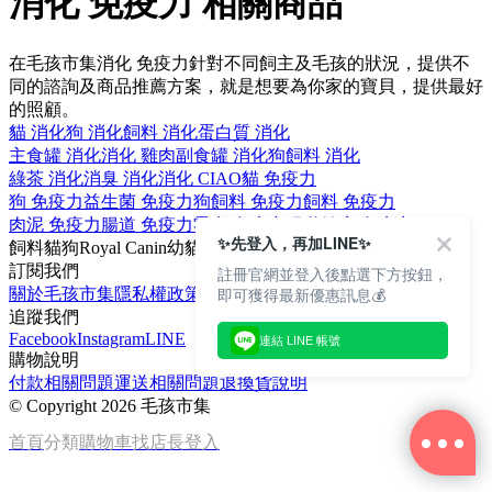
消化 免疫力 相關商品
在毛孩市集消化 免疫力針對不同飼主及毛孩的狀況，提供不
同的諮詢及商品推薦方案，就是想要為你家的寶貝，提供最好
的照顧。
貓 消化
狗 消化
飼料 消化
蛋白質 消化
主食罐 消化
消化 雞肉
副食罐 消化
狗飼料 消化
綠茶 消化
消臭 消化
消化 CIAO
貓 免疫力
狗 免疫力
益生菌 免疫力
狗飼料 免疫力
飼料 免疫力
肉泥 免疫力
腸道 免疫力
零食 免疫力
腸道健康 免疫力
✨先登入，再加LINE✨
飼料
貓
狗
Royal Canin
幼貓
訂閱我們
註冊官網並登入後點選下方按鈕，
即可獲得最新優惠訊息💰
關於毛孩市集
隱私權政策
文章
追蹤我們
Facebook
Instagram
LINE
連結 LINE 帳號
購物說明
付款相關問題
運送相關問題
退換貨說明
©
Copyright 2026 毛孩市集
首頁
分類
購物車
找店長
登入