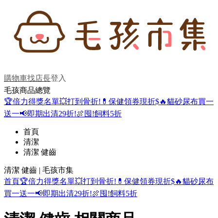
購物車
找店長
登入
毛孩商品總覽
🏆倍力得獎名單
💥打到骨折!
💊保健領券現折$
🔥貓砂尿布買一
送一
📢即期出清29折!
🍖囤!飼料5折
首頁
清潔
清潔 健齒
清潔 健齒 | 毛孩市集
首頁
🏆倍力得獎名單
💥打到骨折!
💊保健領券現折$
🔥貓砂尿布
買一送一
📢即期出清29折!
🍖囤!飼料5折