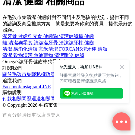
清潔 健齒 相關商品
在毛孩市集清潔 健齒針對不同飼主及毛孩的狀況，提供不同
的諮詢及商品推薦方案，就是想要為你家的寶貝，提供最好的
照顧。
潔牙骨 健齒
狗零食 健齒
狗 清潔
健齒棒 健齒
貓 清潔
狗零食 清潔
潔牙骨 清潔
潔牙棒 健齒
清潔 易消化
清潔 玄米
清潔 FORCANS
潔牙棒 清潔
清潔 穀物
清潔 魚油
寵物 清潔
耐咬 健齒
Omega3
潔牙骨
健齒棒
狗零食
狗
✨先登入，再加LINE✨
訂閱我們
關於毛孩市集
隱私權政策
文章
註冊官網並登入後點選下方按鈕，
即可獲得最新優惠訊息💰
追蹤我們
Facebook
Instagram
LINE
購物說明
連結 LINE 帳號
付款相關問題
運送相關問題
退換貨說明
©
Copyright 2026 毛孩市集
首頁
分類
購物車
找店長
登入