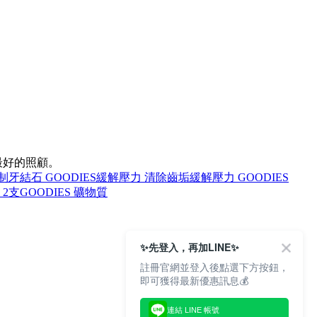
最好的照顧。
制牙結石 GOODIES
緩解壓力 清除齒垢
緩解壓力 GOODIES
 2支
GOODIES 礦物質
✨先登入，再加LINE✨
註冊官網並登入後點選下方按鈕，
即可獲得最新優惠訊息💰
連結 LINE 帳號