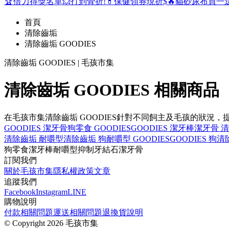
🏆倍力得獎名單
💥打到骨折!
💊保健領券現折$
🔥貓砂尿布買一
首頁
清除齒垢
清除齒垢 GOODIES
清除齒垢 GOODIES | 毛孩市集
清除齒垢 GOODIES 相關商品
在毛孩市集清除齒垢 GOODIES針對不同飼主及毛孩的狀
GOODIES 潔牙骨
狗零食 GOODIES
GOODIES 潔牙棒
潔牙骨 
清除齒垢 耐嚼型
清除齒垢 狗
耐嚼型 GOODIES
GOODIES 狗
清
狗零食
潔牙棒
耐嚼型
抑制牙結石
潔牙骨
訂閱我們
關於毛孩市集
隱私權政策
文章
追蹤我們
Facebook
Instagram
LINE
購物說明
付款相關問題
運送相關問題
退換貨說明
©
Copyright 2026 毛孩市集