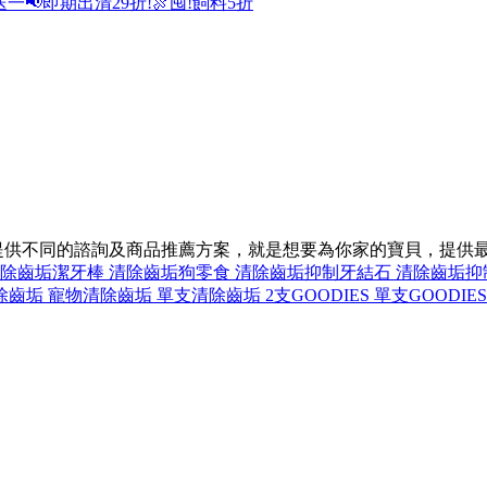
送一
📢即期出清29折!
🍖囤!飼料5折
況，提供不同的諮詢及商品推薦方案，就是想要為你家的寶貝，提供
清除齒垢
潔牙棒 清除齒垢
狗零食 清除齒垢
抑制牙結石 清除齒垢
抑
除齒垢 寵物
清除齒垢 單支
清除齒垢 2支
GOODIES 單支
GOODIES