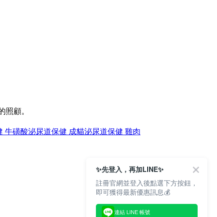
的照顧。
 牛磺酸
泌尿道保健 成貓
泌尿道保健 雞肉
✨先登入，再加LINE✨
註冊官網並登入後點選下方按鈕，
即可獲得最新優惠訊息💰
連結 LINE 帳號