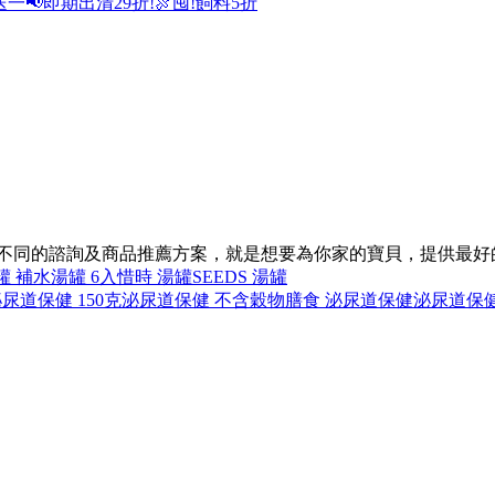
送一
📢即期出清29折!
🍖囤!飼料5折
供不同的諮詢及商品推薦方案，就是想要為你家的寶貝，提供最好
罐 補水
湯罐 6入
惜時 湯罐
SEEDS 湯罐
尿道保健 150克
泌尿道保健 不含穀物
膳食 泌尿道保健
泌尿道保健