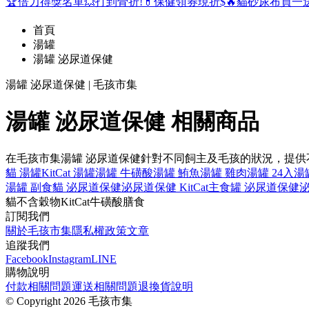
🏆倍力得獎名單
💥打到骨折!
💊保健領券現折$
🔥貓砂尿布買一
首頁
湯罐
湯罐 泌尿道保健
湯罐 泌尿道保健 | 毛孩市集
湯罐 泌尿道保健 相關商品
在毛孩市集湯罐 泌尿道保健針對不同飼主及毛孩的狀況，提
貓 湯罐
KitCat 湯罐
湯罐 牛磺酸
湯罐 鮪魚
湯罐 雞肉
湯罐 24入
湯
湯罐 副食
貓 泌尿道保健
泌尿道保健 KitCat
主食罐 泌尿道保健
泌
貓
不含穀物
KitCat
牛磺酸
膳食
訂閱我們
關於毛孩市集
隱私權政策
文章
追蹤我們
Facebook
Instagram
LINE
購物說明
付款相關問題
運送相關問題
退換貨說明
©
Copyright 2026 毛孩市集