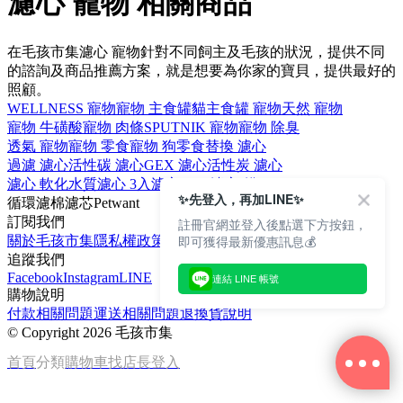
濾心 寵物 相關商品
在毛孩市集濾心 寵物針對不同飼主及毛孩的狀況，提供不同
的諮詢及商品推薦方案，就是想要為你家的寶貝，提供最好的
照顧。
WELLNESS 寵物
寵物 主食罐
貓主食罐 寵物
天然 寵物
寵物 牛磺酸
寵物 肉條
SPUTNIK 寵物
寵物 除臭
透氣 寵物
寵物 零食
寵物 狗零食
替換 濾心
過濾 濾心
活性碳 濾心
GEX 濾心
活性炭 濾心
濾心 軟化水質
濾心 3入
濾心 Catit
濾心 貓
✨先登入，再加LINE✨
循環
濾棉
濾芯
Petwant
訂閱我們
註冊官網並登入後點選下方按鈕，
即可獲得最新優惠訊息💰
關於毛孩市集
隱私權政策
文章
追蹤我們
Facebook
Instagram
LINE
連結 LINE 帳號
購物說明
付款相關問題
運送相關問題
退換貨說明
©
Copyright 2026 毛孩市集
首頁
分類
購物車
找店長
登入