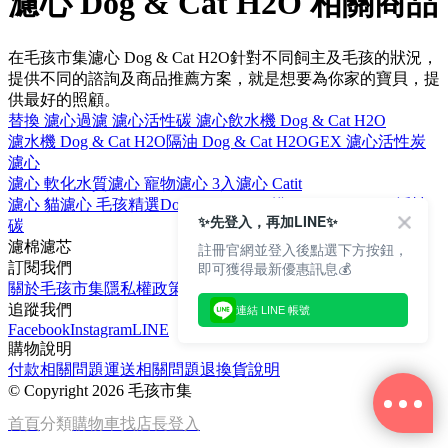
濾心 Dog & Cat H2O 相關商品
在毛孩市集濾心 Dog & Cat H2O針對不同飼主及毛孩的狀況，
提供不同的諮詢及商品推薦方案，就是想要為你家的寶貝，提
供最好的照顧。
替換 濾心
過濾 濾心
活性碳 濾心
飲水機 Dog & Cat H2O
濾水機 Dog & Cat H2O
隔油 Dog & Cat H2O
GEX 濾心
活性炭
濾心
濾心 軟化水質
濾心 寵物
濾心 3入
濾心 Catit
濾心 貓
濾心 毛孩精選
Dog & Cat H2O 貓
Dog & Cat H2O 活性
✨先登入，再加LINE✨
碳
濾棉
濾芯
註冊官網並登入後點選下方按鈕，
即可獲得最新優惠訊息💰
訂閱我們
關於毛孩市集
隱私權政策
文章
追蹤我們
連結 LINE 帳號
Facebook
Instagram
LINE
購物說明
付款相關問題
運送相關問題
退換貨說明
©
Copyright 2026 毛孩市集
首頁
分類
購物車
找店長
登入