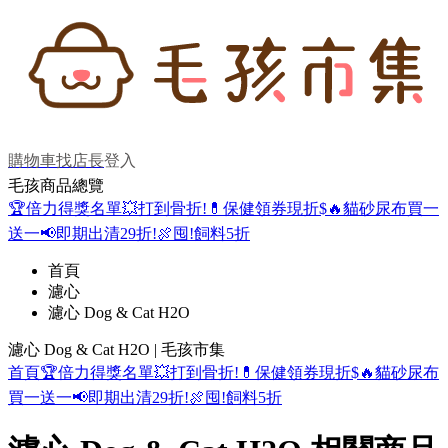
購物車
找店長
登入
毛孩商品總覽
🏆倍力得獎名單
💥打到骨折!
💊保健領券現折$
🔥貓砂尿布買一
送一
📢即期出清29折!
🍖囤!飼料5折
首頁
濾心
濾心 Dog & Cat H2O
濾心 Dog & Cat H2O | 毛孩市集
首頁
🏆倍力得獎名單
💥打到骨折!
💊保健領券現折$
🔥貓砂尿布
買一送一
📢即期出清29折!
🍖囤!飼料5折