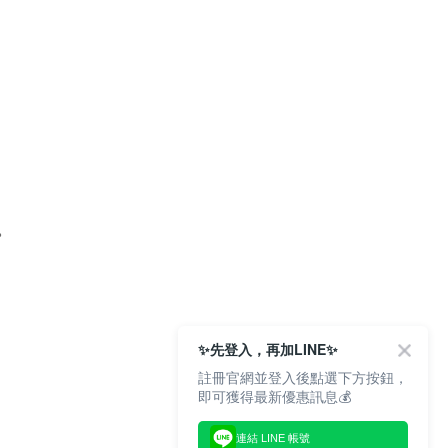
。
✨先登入，再加LINE✨
註冊官網並登入後點選下方按鈕，
即可獲得最新優惠訊息💰
連結 LINE 帳號