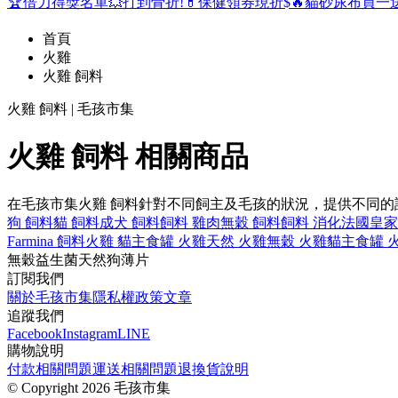
🏆倍力得獎名單
💥打到骨折!
💊保健領券現折$
🔥貓砂尿布買一
首頁
火雞
火雞 飼料
火雞 飼料 | 毛孩市集
火雞 飼料 相關商品
在毛孩市集火雞 飼料針對不同飼主及毛孩的狀況，提供不同
狗 飼料
貓 飼料
成犬 飼料
飼料 雞肉
無穀 飼料
飼料 消化
法國皇家
Farmina 飼料
火雞 貓
主食罐 火雞
天然 火雞
無穀 火雞
貓主食罐 
無穀
益生菌
天然
狗
薄片
訂閱我們
關於毛孩市集
隱私權政策
文章
追蹤我們
Facebook
Instagram
LINE
購物說明
付款相關問題
運送相關問題
退換貨說明
©
Copyright 2026 毛孩市集