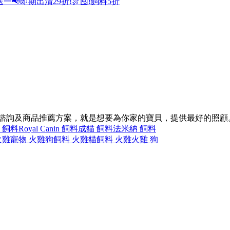
送一
📢即期出清29折!
🍖囤!飼料5折
的諮詢及商品推薦方案，就是想要為你家的寶貝，提供最好的照顧
 飼料
Royal Canin 飼料
成貓 飼料
法米納 飼料
火雞
寵物 火雞
狗飼料 火雞
貓飼料 火雞
火雞 狗