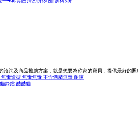
送一
📢即期出清29折!
🍖囤!飼料5折
同的諮詢及商品推薦方案，就是想要為你家的寶貝，提供最好的照
 無毒
造型 無毒
無毒 不含酒精
無毒 耐咬
酷貓
鈴鐺 酷酷貓