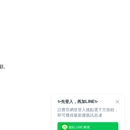
顧。
✨先登入，再加LINE✨
註冊官網並登入後點選下方按鈕，
即可獲得最新優惠訊息💰
連結 LINE 帳號