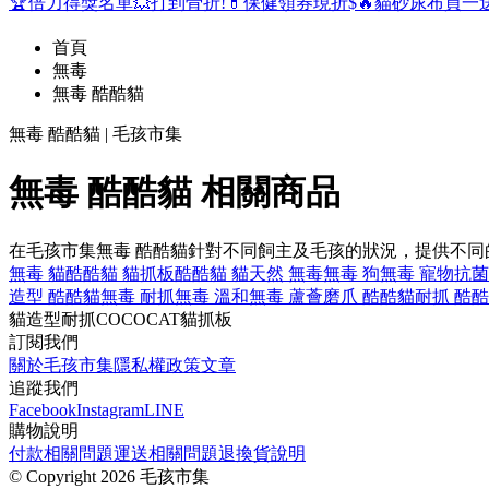
🏆倍力得獎名單
💥打到骨折!
💊保健領券現折$
🔥貓砂尿布買一
首頁
無毒
無毒 酷酷貓
無毒 酷酷貓 | 毛孩市集
無毒 酷酷貓 相關商品
在毛孩市集無毒 酷酷貓針對不同飼主及毛孩的狀況，提供不
無毒 貓
酷酷貓 貓抓板
酷酷貓 貓
天然 無毒
無毒 狗
無毒 寵物
抗菌
造型 酷酷貓
無毒 耐抓
無毒 溫和
無毒 蘆薈
磨爪 酷酷貓
耐抓 酷
貓
造型
耐抓
COCOCAT
貓抓板
訂閱我們
關於毛孩市集
隱私權政策
文章
追蹤我們
Facebook
Instagram
LINE
購物說明
付款相關問題
運送相關問題
退換貨說明
©
Copyright 2026 毛孩市集