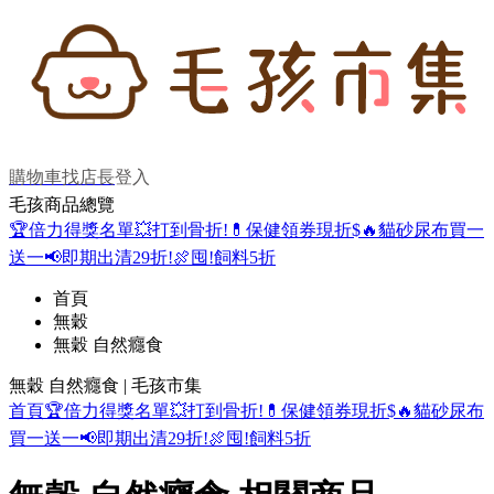
購物車
找店長
登入
毛孩商品總覽
🏆倍力得獎名單
💥打到骨折!
💊保健領券現折$
🔥貓砂尿布買一
送一
📢即期出清29折!
🍖囤!飼料5折
首頁
無穀
無穀 自然癮食
無穀 自然癮食 | 毛孩市集
首頁
🏆倍力得獎名單
💥打到骨折!
💊保健領券現折$
🔥貓砂尿布
買一送一
📢即期出清29折!
🍖囤!飼料5折