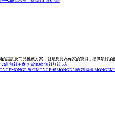
送一
📢即期出清29折!
🍖囤!飼料5折
不同的諮詢及商品推薦方案，就是想要為你家的寶貝，提供最好的
食罐 無穀
主食 無穀
低敏 無穀
無穀 6入
ONGE
MONGE 餐包
MONGE 貓
MONGE 狗飼料
減糖 MONGE
M