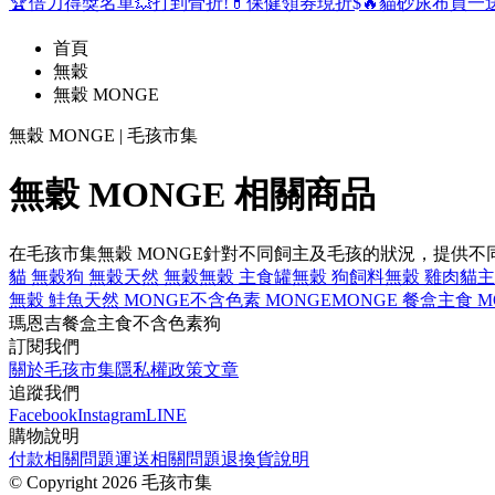
🏆倍力得獎名單
💥打到骨折!
💊保健領券現折$
🔥貓砂尿布買一
首頁
無穀
無穀 MONGE
無穀 MONGE | 毛孩市集
無穀 MONGE 相關商品
在毛孩市集無穀 MONGE針對不同飼主及毛孩的狀況，提供
貓 無穀
狗 無穀
天然 無穀
無穀 主食罐
無穀 狗飼料
無穀 雞肉
貓主
無穀 鮭魚
天然 MONGE
不含色素 MONGE
MONGE 餐盒
主食 M
瑪恩吉
餐盒
主食
不含色素
狗
訂閱我們
關於毛孩市集
隱私權政策
文章
追蹤我們
Facebook
Instagram
LINE
購物說明
付款相關問題
運送相關問題
退換貨說明
©
Copyright 2026 毛孩市集