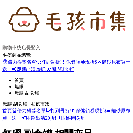
購物車
找店長
登入
毛孩商品總覽
🏆倍力得獎名單
💥打到骨折!
💊保健領券現折$
🔥貓砂尿布買一
送一
📢即期出清29折!
🍖囤!飼料5折
首頁
無膠
無膠 副食罐
無膠 副食罐 | 毛孩市集
首頁
🏆倍力得獎名單
💥打到骨折!
💊保健領券現折$
🔥貓砂尿布
買一送一
📢即期出清29折!
🍖囤!飼料5折