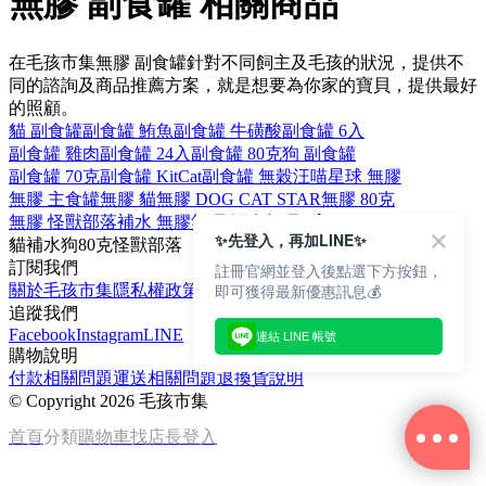
無膠 副食罐 相關商品
在毛孩市集無膠 副食罐針對不同飼主及毛孩的狀況，提供不
同的諮詢及商品推薦方案，就是想要為你家的寶貝，提供最好
的照顧。
貓 副食罐
副食罐 鮪魚
副食罐 牛磺酸
副食罐 6入
副食罐 雞肉
副食罐 24入
副食罐 80克
狗 副食罐
副食罐 70克
副食罐 KitCat
副食罐 無穀
汪喵星球 無膠
無膠 主食罐
無膠 貓
無膠 DOG CAT STAR
無膠 80克
無膠 怪獸部落
補水 無膠
無膠 鮮肉
無膠 6入
✨先登入，再加LINE✨
貓
補水
狗
80克
怪獸部落
訂閱我們
註冊官網並登入後點選下方按鈕，
即可獲得最新優惠訊息💰
關於毛孩市集
隱私權政策
文章
追蹤我們
Facebook
Instagram
LINE
連結 LINE 帳號
購物說明
付款相關問題
運送相關問題
退換貨說明
©
Copyright 2026 毛孩市集
首頁
分類
購物車
找店長
登入