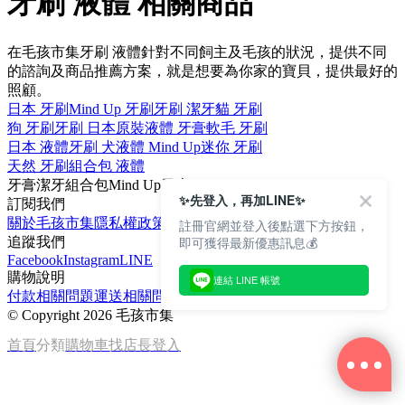
牙刷 液體 相關商品
在毛孩市集牙刷 液體針對不同飼主及毛孩的狀況，提供不同
的諮詢及商品推薦方案，就是想要為你家的寶貝，提供最好的
照顧。
日本 牙刷
Mind Up 牙刷
牙刷 潔牙
貓 牙刷
狗 牙刷
牙刷 日本原裝
液體 牙膏
軟毛 牙刷
日本 液體
牙刷 犬
液體 Mind Up
迷你 牙刷
天然 牙刷
組合包 液體
牙膏
潔牙
組合包
Mind Up
日本
✨先登入，再加LINE✨
訂閱我們
關於毛孩市集
隱私權政策
文章
註冊官網並登入後點選下方按鈕，
即可獲得最新優惠訊息💰
追蹤我們
Facebook
Instagram
LINE
購物說明
連結 LINE 帳號
付款相關問題
運送相關問題
退換貨說明
©
Copyright 2026 毛孩市集
首頁
分類
購物車
找店長
登入