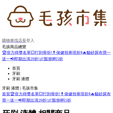
購物車
找店長
登入
毛孩商品總覽
🏆倍力得獎名單
💥打到骨折!
💊保健領券現折$
🔥貓砂尿布買一
送一
📢即期出清29折!
🍖囤!飼料5折
首頁
牙刷
牙刷 液體
牙刷 液體 | 毛孩市集
首頁
🏆倍力得獎名單
💥打到骨折!
💊保健領券現折$
🔥貓砂尿布
買一送一
📢即期出清29折!
🍖囤!飼料5折