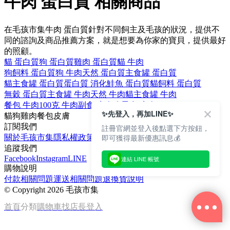
牛肉 蛋白質 相關商品
在毛孩市集牛肉 蛋白質針對不同飼主及毛孩的狀況，提供不
同的諮詢及商品推薦方案，就是想要為你家的寶貝，提供最好
的照顧。
貓 蛋白質
狗 蛋白質
雞肉 蛋白質
貓 牛肉
狗飼料 蛋白質
狗 牛肉
天然 蛋白質
主食罐 蛋白質
貓主食罐 蛋白質
蛋白質 消化
鮭魚 蛋白質
貓飼料 蛋白質
無穀 蛋白質
主食罐 牛肉
天然 牛肉
貓主食罐 牛肉
餐包 牛肉
100克 牛肉
副食 牛肉
狗零食 牛肉
✨先登入，再加LINE✨
貓
狗
雞肉
餐包
皮膚
訂閱我們
註冊官網並登入後點選下方按鈕，
即可獲得最新優惠訊息💰
關於毛孩市集
隱私權政策
文章
追蹤我們
Facebook
Instagram
LINE
連結 LINE 帳號
購物說明
付款相關問題
運送相關問題
退換貨說明
©
Copyright 2026 毛孩市集
首頁
分類
購物車
找店長
登入