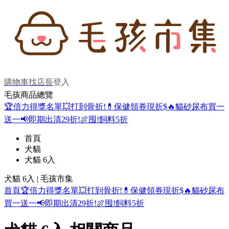
購物車
找店長
登入
毛孩商品總覽
🏆倍力得獎名單
💥打到骨折!
💊保健領券現折$
🔥貓砂尿布買一
送一
📢即期出清29折!
🍖囤!飼料5折
首頁
犬貓
犬貓 6入
犬貓 6入 | 毛孩市集
首頁
🏆倍力得獎名單
💥打到骨折!
💊保健領券現折$
🔥貓砂尿布
買一送一
📢即期出清29折!
🍖囤!飼料5折