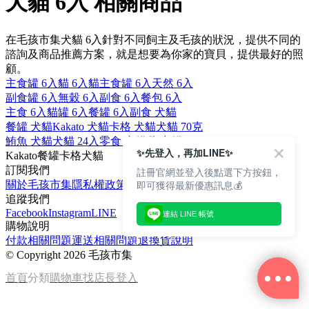
犬貓 6入 相關商品
在毛孩市集犬貓 6入針對不同飼主及毛孩的狀況，提供不同的
諮詢及商品推薦方案，就是想要為你家的寶貝，提供最好的照
顧。
主食罐 6入
貓 6入
貓主食罐 6入
天然 6入
副食罐 6入
無穀 6入
副食 6入
餐包 6入
主食 6入
貓罐 6入
餐罐 6入
副食 犬貓
餐罐 犬貓
Kakato 犬貓
卡格 犬貓
犬貓 70克
鮪魚 犬貓
犬貓 24入
零食 犬貓
雞 犬貓
✨先登入，再加LINE✨
Kakato
餐罐
卡格
犬
貓
訂閱我們
註冊官網並登入後點選下方按鈕，
即可獲得最新優惠訊息💰
關於毛孩市集
隱私權政策
文章
追蹤我們
Facebook
Instagram
LINE
連結 LINE 帳號
購物說明
付款相關問題
運送相關問題
退換貨說明
©
Copyright 2026 毛孩市集
首頁
分類
購物車
找店長
登入