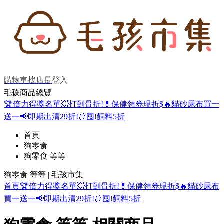
購物車
找店長
登入
毛孩商品總覽
🏆倍力得獎名單
💥打到骨折!
💊保健領券現折$
🔥貓砂尿布買一
送一
📢即期出清29折!
🍖囤!飼料5折
首頁
狗零食
狗零食 等等
狗零食 等等 | 毛孩市集
首頁
🏆倍力得獎名單
💥打到骨折!
💊保健領券現折$
🔥貓砂尿布
買一送一
📢即期出清29折!
🍖囤!飼料5折