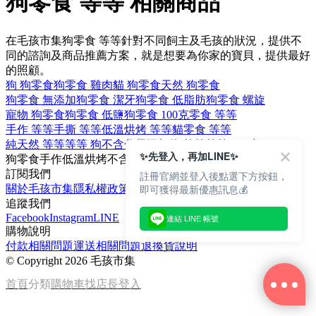
狗零食 等等 相關商品
在毛孩市集狗零食 等等針對不同飼主及毛孩的狀況，提供不
同的諮詢及商品推薦方案，就是想要為你家的寶貝，提供最好
的照顧。
狗 狗零食
狗零食 雞肉
貓 狗零食
天然 狗零食
狗零食 無添加
狗零食 潔牙
狗零食 低脂肪
狗零食 螺旋
寵物 狗零食
狗零食 低鹽
狗零食 100克
零食 等等
手作 等等
手撕 等等
低溫烘烤 等等
貓零食 等等
純天然 等等
等等 狗
不含化學添加物 等等
等等 100克
✨先登入，再加LINE✨
狗
零食
手作
低溫烘烤
不含化學添加物
訂閱我們
註冊官網並登入後點選下方按鈕，
即可獲得最新優惠訊息💰
關於毛孩市集
隱私權政策
文章
追蹤我們
Facebook
Instagram
LINE
連結 LINE 帳號
購物說明
付款相關問題
運送相關問題
退換貨說明
©
Copyright 2026 毛孩市集
首頁
分類
購物車
找店長
登入