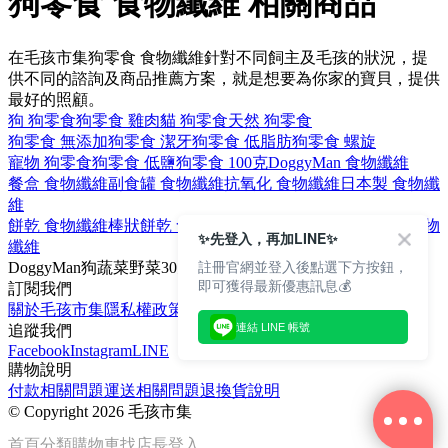
狗零食 食物纖維 相關商品
在毛孩市集狗零食 食物纖維針對不同飼主及毛孩的狀況，提
供不同的諮詢及商品推薦方案，就是想要為你家的寶貝，提供
最好的照顧。
狗 狗零食
狗零食 雞肉
貓 狗零食
天然 狗零食
狗零食 無添加
狗零食 潔牙
狗零食 低脂肪
狗零食 螺旋
寵物 狗零食
狗零食 低鹽
狗零食 100克
DoggyMan 食物纖維
餐盒 食物纖維
副食罐 食物纖維
抗氧化 食物纖維
日本製 食物纖
維
餅乾 食物纖維
棒狀餅乾 食物纖維
野菜棒 食物纖維
非油炸 食物
✨先登入，再加LINE✨
纖維
註冊官網並登入後點選下方按鈕，
DoggyMan
狗
蔬菜
野菜
30克
即可獲得最新優惠訊息💰
訂閱我們
關於毛孩市集
隱私權政策
文章
連結 LINE 帳號
追蹤我們
Facebook
Instagram
LINE
購物說明
付款相關問題
運送相關問題
退換貨說明
©
Copyright 2026 毛孩市集
首頁
分類
購物車
找店長
登入