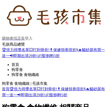
購物車
找店長
登入
毛孩商品總覽
🏆倍力得獎名單
💥打到骨折!
💊保健領券現折$
🔥貓砂尿布買一
送一
📢即期出清29折!
🍖囤!飼料5折
首頁
狗零食
狗零食 食物纖維
狗零食 食物纖維 | 毛孩市集
首頁
🏆倍力得獎名單
💥打到骨折!
💊保健領券現折$
🔥貓砂尿布
買一送一
📢即期出清29折!
🍖囤!飼料5折