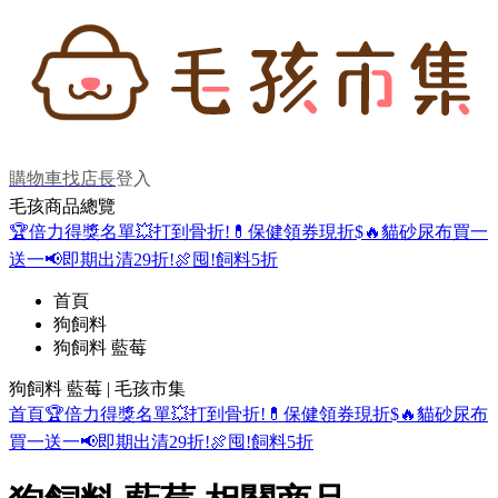
購物車
找店長
登入
毛孩商品總覽
🏆倍力得獎名單
💥打到骨折!
💊保健領券現折$
🔥貓砂尿布買一
送一
📢即期出清29折!
🍖囤!飼料5折
首頁
狗飼料
狗飼料 藍莓
狗飼料 藍莓 | 毛孩市集
首頁
🏆倍力得獎名單
💥打到骨折!
💊保健領券現折$
🔥貓砂尿布
買一送一
📢即期出清29折!
🍖囤!飼料5折