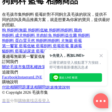
狗飼料 藍莓 相關商品
在毛孩市集狗飼料 藍莓針對不同飼主及毛孩的狀況，提供不
同的諮詢及商品推薦方案，就是想要為你家的寶貝，提供最好
的照顧。
狗 狗飼料
無穀 狗飼料
低敏 狗飼料
狗飼料 雞肉
狗飼料 成犬
狗飼料 羊肉
鮭魚 狗飼料
益生菌 狗飼料
狗飼料 蛋白質
天然 狗飼料
狗飼料 犬
無穀 藍莓
第一饗宴 藍莓
低敏 藍莓
飼料 藍莓
藍莓 蔓越莓
貓飼料 藍莓
泌尿道 藍莓
藍莓 覆盆子
小顆粒 藍莓
✨先登入，再加LINE✨
蔓越莓
無穀
第一饗宴
低敏
覆盆子
訂閱我們
註冊官網並登入後點選下方按鈕，
即可獲得最新優惠訊息💰
關於毛孩市集
隱私權政策
文章
追蹤我們
Facebook
Instagram
LINE
連結 LINE 帳號
購物說明
付款相關問題
運送相關問題
退換貨說明
©
Copyright 2026 毛孩市集
首頁
分類
購物車
找店長
登入