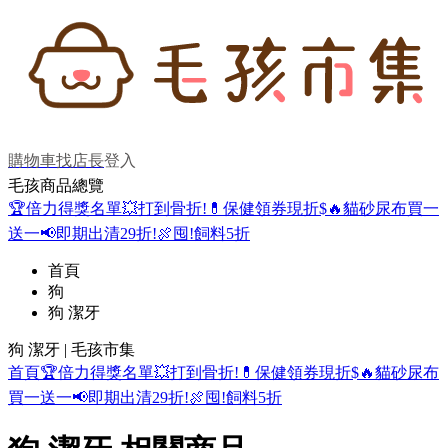
購物車
找店長
登入
毛孩商品總覽
🏆倍力得獎名單
💥打到骨折!
💊保健領券現折$
🔥貓砂尿布買一
送一
📢即期出清29折!
🍖囤!飼料5折
首頁
狗
狗 潔牙
狗 潔牙 | 毛孩市集
首頁
🏆倍力得獎名單
💥打到骨折!
💊保健領券現折$
🔥貓砂尿布
買一送一
📢即期出清29折!
🍖囤!飼料5折