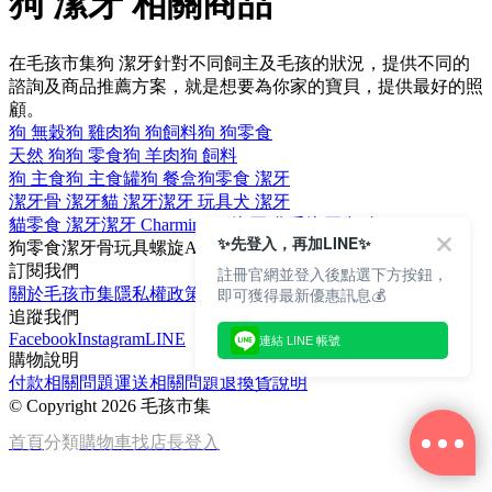
狗 潔牙 相關商品
在毛孩市集狗 潔牙針對不同飼主及毛孩的狀況，提供不同的
諮詢及商品推薦方案，就是想要為你家的寶貝，提供最好的照
顧。
狗 無穀
狗 雞肉
狗 狗飼料
狗 狗零食
天然 狗
狗 零食
狗 羊肉
狗 飼料
狗 主食
狗 主食罐
狗 餐盒
狗零食 潔牙
潔牙骨 潔牙
貓 潔牙
潔牙 玩具
犬 潔牙
貓零食 潔牙
潔牙 CharmingPet
潔牙 化毛
潔牙 帆布
✨先登入，再加LINE✨
狗零食
潔牙骨
玩具
螺旋
A-Bones
訂閱我們
註冊官網並登入後點選下方按鈕，
即可獲得最新優惠訊息💰
關於毛孩市集
隱私權政策
文章
追蹤我們
Facebook
Instagram
LINE
連結 LINE 帳號
購物說明
付款相關問題
運送相關問題
退換貨說明
©
Copyright 2026 毛孩市集
首頁
分類
購物車
找店長
登入