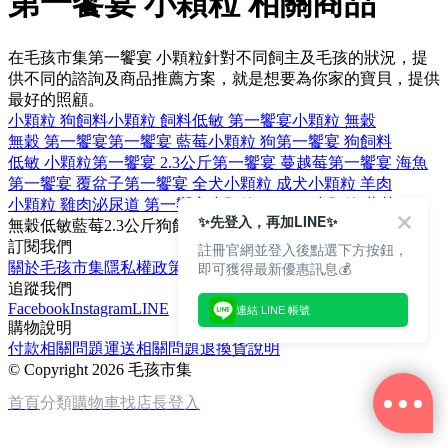
第一饗宴 小顆粒 相關商品
在毛孩市集第一饗宴 小顆粒針對不同飼主及毛孩的狀況，提
供不同的諮詢及商品推薦方案，就是想要為你家的寶貝，提供
最好的照顧。
小顆粒 狗飼料
小顆粒 飼料
低敏 第一饗宴
小顆粒 無穀
無穀 第一饗宴
第一饗宴 藍莓
小顆粒 狗
第一饗宴 狗飼料
低敏 小顆粒
第一饗宴 2.3公斤
第一饗宴 蔓越莓
第一饗宴 海魚
第一饗宴 覆盆子
第一饗宴 全犬
小顆粒 成犬
小顆粒 羊肉
小顆粒 雞肉
泌尿道 第一饗宴
小顆粒 Farmina
小顆粒 藍莓
✨先登入，再加LINE✨
無穀
低敏
藍莓
2.3公斤
狗飼料
訂閱我們
註冊官網並登入後點選下方按鈕，
即可獲得最新優惠訊息💰
關於毛孩市集
隱私權政策
文章
追蹤我們
Facebook
Instagram
LINE
連結 LINE 帳號
購物說明
付款相關問題
運送相關問題
退換貨說明
©
Copyright 2026 毛孩市集
首頁
分類
購物車
找店長
登入