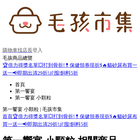
購物車
找店長
登入
毛孩商品總覽
🏆倍力得獎名單
💥打到骨折!
💊保健領券現折$
🔥貓砂尿布買一
送一
📢即期出清29折!
🍖囤!飼料5折
首頁
第一饗宴
第一饗宴 小顆粒
第一饗宴 小顆粒 | 毛孩市集
首頁
🏆倍力得獎名單
💥打到骨折!
💊保健領券現折$
🔥貓砂尿布
買一送一
📢即期出清29折!
🍖囤!飼料5折