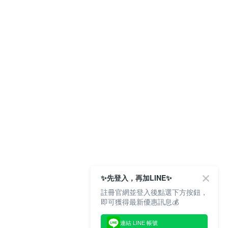
。
✨先登入，再加LINE✨
註冊官網並登入後點選下方按鈕，
即可獲得最新優惠訊息💰
連結 LINE 帳號