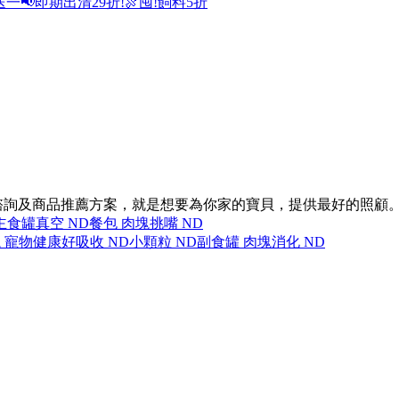
送一
📢即期出清29折!
🍖囤!飼料5折
諮詢及商品推薦方案，就是想要為你家的寶貝，提供最好的照顧
主食罐
真空 ND
餐包 肉塊
挑嘴 ND
 寵物健康
好吸收 ND
小顆粒 ND
副食罐 肉塊
消化 ND