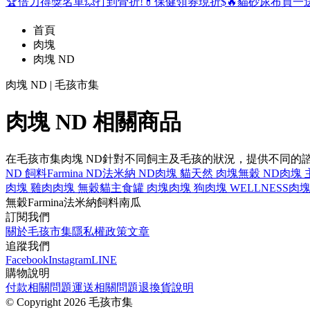
🏆倍力得獎名單
💥打到骨折!
💊保健領券現折$
🔥貓砂尿布買一
首頁
肉塊
肉塊 ND
肉塊 ND | 毛孩市集
肉塊 ND 相關商品
在毛孩市集肉塊 ND針對不同飼主及毛孩的狀況，提供不同的
ND 飼料
Farmina ND
法米納 ND
肉塊 貓
天然 肉塊
無穀 ND
肉塊 
肉塊 雞肉
肉塊 無穀
貓主食罐 肉塊
肉塊 狗
肉塊 WELLNESS
肉塊
無穀
Farmina
法米納
飼料
南瓜
訂閱我們
關於毛孩市集
隱私權政策
文章
追蹤我們
Facebook
Instagram
LINE
購物說明
付款相關問題
運送相關問題
退換貨說明
©
Copyright 2026 毛孩市集