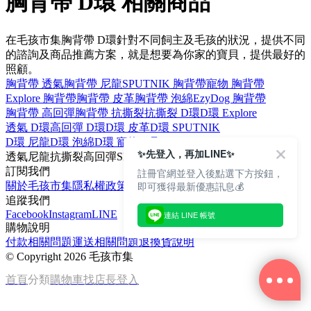
胸背帶 D環 相關商品
在毛孩市集胸背帶 D環針對不同飼主及毛孩的狀況，提供不同
的諮詢及商品推薦方案，就是想要為你家的寶貝，提供最好的
照顧。
胸背帶 透氣
胸背帶 尼龍
SPUTNIK 胸背帶
寵物 胸背帶
Explore 胸背帶
胸背帶 皮革
胸背帶 泡綿
EzyDog 胸背帶
胸背帶 高回彈
胸背帶 抗撕裂
抗撕裂 D環
D環 Explore
透氣 D環
高回彈 D環
D環 皮革
D環 SPUTNIK
D環 尼龍
D環 泡綿
D環 寵物
D環 EzyDog
✨先登入，再加LINE✨
透氣
尼龍
抗撕裂
高回彈
SPUTNIK
訂閱我們
註冊官網並登入後點選下方按鈕，
即可獲得最新優惠訊息💰
關於毛孩市集
隱私權政策
文章
追蹤我們
Facebook
Instagram
LINE
連結 LINE 帳號
購物說明
付款相關問題
運送相關問題
退換貨說明
©
Copyright 2026 毛孩市集
首頁
分類
購物車
找店長
登入