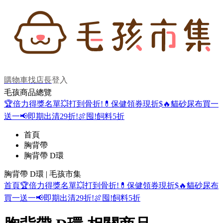
購物車
找店長
登入
毛孩商品總覽
🏆倍力得獎名單
💥打到骨折!
💊保健領券現折$
🔥貓砂尿布買一
送一
📢即期出清29折!
🍖囤!飼料5折
首頁
胸背帶
胸背帶 D環
胸背帶 D環 | 毛孩市集
首頁
🏆倍力得獎名單
💥打到骨折!
💊保健領券現折$
🔥貓砂尿布
買一送一
📢即期出清29折!
🍖囤!飼料5折