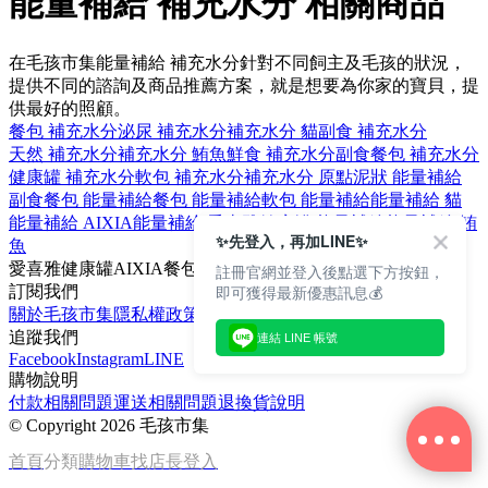
能量補給 補充水分 相關商品
在毛孩市集能量補給 補充水分針對不同飼主及毛孩的狀況，
提供不同的諮詢及商品推薦方案，就是想要為你家的寶貝，提
供最好的照顧。
餐包 補充水分
泌尿 補充水分
補充水分 貓
副食 補充水分
天然 補充水分
補充水分 鮪魚
鮮食 補充水分
副食餐包 補充水分
健康罐 補充水分
軟包 補充水分
補充水分 原點
泥狀 能量補給
副食餐包 能量補給
餐包 能量補給
軟包 能量補給
能量補給 貓
能量補給 AIXIA
能量補給 愛喜雅
健康罐 能量補給
能量補給 鮪
✨先登入，再加LINE✨
魚
愛喜雅
健康罐
AIXIA
餐包
軟包
註冊官網並登入後點選下方按鈕，
即可獲得最新優惠訊息💰
訂閱我們
關於毛孩市集
隱私權政策
文章
追蹤我們
連結 LINE 帳號
Facebook
Instagram
LINE
購物說明
付款相關問題
運送相關問題
退換貨說明
©
Copyright 2026 毛孩市集
首頁
分類
購物車
找店長
登入