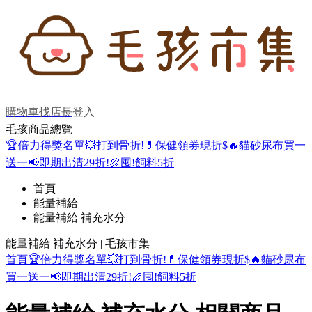
購物車
找店長
登入
毛孩商品總覽
🏆倍力得獎名單
💥打到骨折!
💊保健領券現折$
🔥貓砂尿布買一
送一
📢即期出清29折!
🍖囤!飼料5折
首頁
能量補給
能量補給 補充水分
能量補給 補充水分 | 毛孩市集
首頁
🏆倍力得獎名單
💥打到骨折!
💊保健領券現折$
🔥貓砂尿布
買一送一
📢即期出清29折!
🍖囤!飼料5折