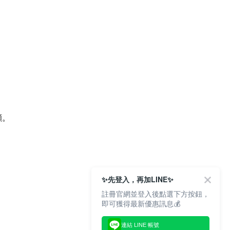
顧。
✨先登入，再加LINE✨
註冊官網並登入後點選下方按鈕，
即可獲得最新優惠訊息💰
連結 LINE 帳號