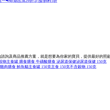
送一
📢即期出清29折!
🍖囤!飼料5折
同的諮詢及商品推薦方案，就是想要為你家的寶貝，提供最好的照
穀物
主食罐 膳食
膳食 牛磺酸
膳食 泌尿道保健
泌尿道保健 150克
 雞肉
膳食 鮪魚
貓主食罐 150克
主食 150克
不含穀物 150克