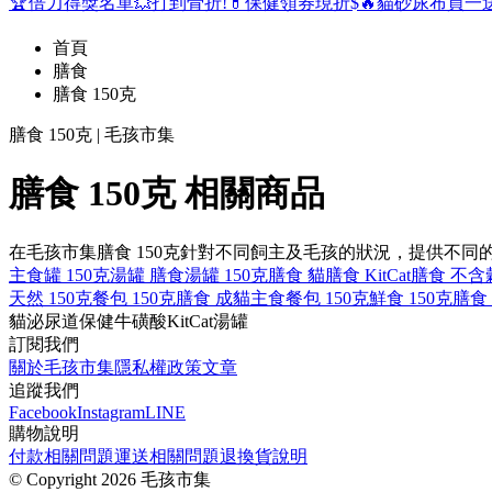
🏆倍力得獎名單
💥打到骨折!
💊保健領券現折$
🔥貓砂尿布買一
首頁
膳食
膳食 150克
膳食 150克 | 毛孩市集
膳食 150克 相關商品
在毛孩市集膳食 150克針對不同飼主及毛孩的狀況，提供不
主食罐 150克
湯罐 膳食
湯罐 150克
膳食 貓
膳食 KitCat
膳食 不含
天然 150克
餐包 150克
膳食 成貓
主食餐包 150克
鮮食 150克
膳食
貓
泌尿道保健
牛磺酸
KitCat
湯罐
訂閱我們
關於毛孩市集
隱私權政策
文章
追蹤我們
Facebook
Instagram
LINE
購物說明
付款相關問題
運送相關問題
退換貨說明
©
Copyright 2026 毛孩市集