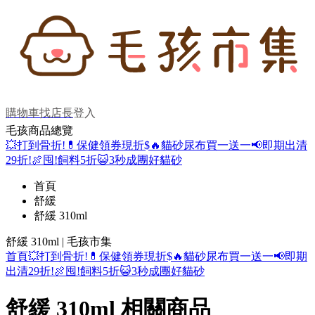
購物車
找店長
登入
毛孩商品總覽
💥打到骨折!
💊保健領券現折$
🔥貓砂尿布買一送一
📢即期出清
29折!
🍖囤!飼料5折
😺3秒成團好貓砂
首頁
舒緩
舒緩 310ml
舒緩 310ml | 毛孩市集
首頁
💥打到骨折!
💊保健領券現折$
🔥貓砂尿布買一送一
📢即期
出清29折!
🍖囤!飼料5折
😺3秒成團好貓砂
舒緩 310ml 相關商品