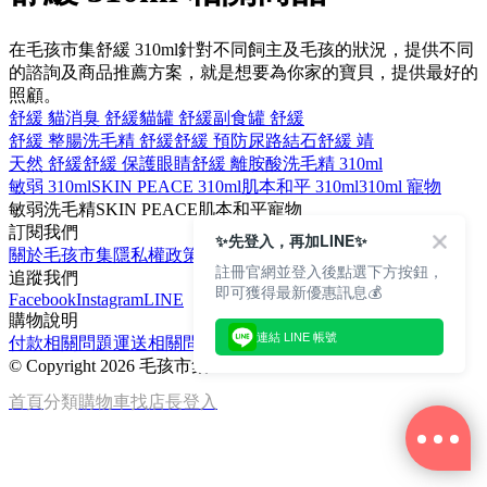
在毛孩市集舒緩 310ml針對不同飼主及毛孩的狀況，提供不同
的諮詢及商品推薦方案，就是想要為你家的寶貝，提供最好的
照顧。
舒緩 貓
消臭 舒緩
貓罐 舒緩
副食罐 舒緩
舒緩 整腸
洗毛精 舒緩
舒緩 預防尿路結石
舒緩 靖
天然 舒緩
舒緩 保護眼睛
舒緩 離胺酸
洗毛精 310ml
敏弱 310ml
SKIN PEACE 310ml
肌本和平 310ml
310ml 寵物
敏弱
洗毛精
SKIN PEACE
肌本和平
寵物
訂閱我們
✨先登入，再加LINE✨
關於毛孩市集
隱私權政策
文章
註冊官網並登入後點選下方按鈕，
追蹤我們
即可獲得最新優惠訊息💰
Facebook
Instagram
LINE
購物說明
連結 LINE 帳號
付款相關問題
運送相關問題
退換貨說明
©
Copyright 2026 毛孩市集
首頁
分類
購物車
找店長
登入