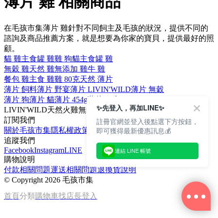
薄片 雞 相關商品
在毛孩市集薄片 雞針對不同飼主及毛孩的狀況，提供不同的
諮詢及商品推薦方案，就是想要為你家的寶貝，提供最好的照
顧。
貓 雞
主食罐 雞
雞 狗
貓主食罐 雞
無穀 雞
天然 雞
無添加 雞
牛 雞
餐包 雞
主食 雞
雞 80克
天然 薄片
薄片 飼料
薄片 野宴
薄片 LIVIN'WILD
薄片 無穀
薄片 狗
薄片 貓
薄片 454g
薄片 4 磅
✨先登入，再加LINE✨
LIVIN'WILD
天然
火雞
無穀
野宴
訂閱我們
註冊官網並登入後點選下方按鈕，
即可獲得最新優惠訊息💰
關於毛孩市集
隱私權政策
文章
追蹤我們
Facebook
Instagram
LINE
連結 LINE 帳號
購物說明
付款相關問題
運送相關問題
退換貨說明
©
Copyright 2026 毛孩市集
首頁
分類
購物車
找店長
登入