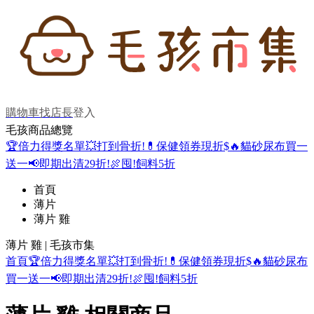
購物車
找店長
登入
毛孩商品總覽
🏆倍力得獎名單
💥打到骨折!
💊保健領券現折$
🔥貓砂尿布買一
送一
📢即期出清29折!
🍖囤!飼料5折
首頁
薄片
薄片 雞
薄片 雞 | 毛孩市集
首頁
🏆倍力得獎名單
💥打到骨折!
💊保健領券現折$
🔥貓砂尿布
買一送一
📢即期出清29折!
🍖囤!飼料5折