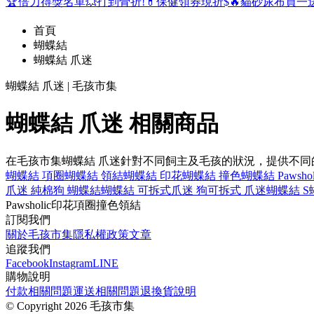
🏆倍力得獎名單
💥打到骨折!
💊保健領券現折$
🔥貓砂尿布買一
首頁
蝴蝶結
蝴蝶結 爪迷
蝴蝶結 爪迷 | 毛孩市集
蝴蝶結 爪迷 相關商品
在毛孩市集蝴蝶結 爪迷針對不同飼主及毛孩的狀況，提供不
蝴蝶結 項圈
蝴蝶結 領結
蝴蝶結 印花
蝴蝶結 撞色
蝴蝶結 Pawshol
爪迷 純棉
狗 蝴蝶結
蝴蝶結 可拆式
爪迷 狗
可拆式 爪迷
蝴蝶結 S
Pawsholic
印花
項圈
撞色
領結
訂閱我們
關於毛孩市集
隱私權政策
文章
追蹤我們
Facebook
Instagram
LINE
購物說明
付款相關問題
運送相關問題
退換貨說明
©
Copyright 2026 毛孩市集