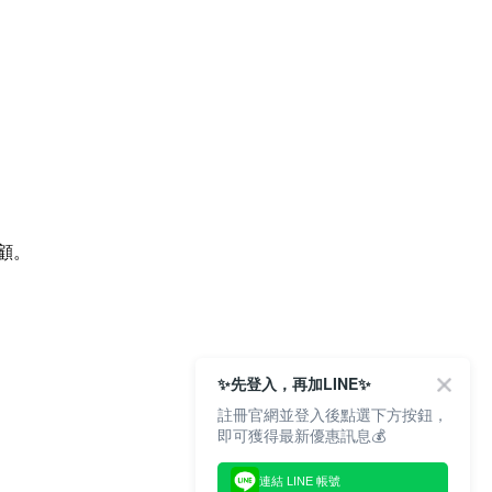
顧。
✨先登入，再加LINE✨
註冊官網並登入後點選下方按鈕，
即可獲得最新優惠訊息💰
連結 LINE 帳號