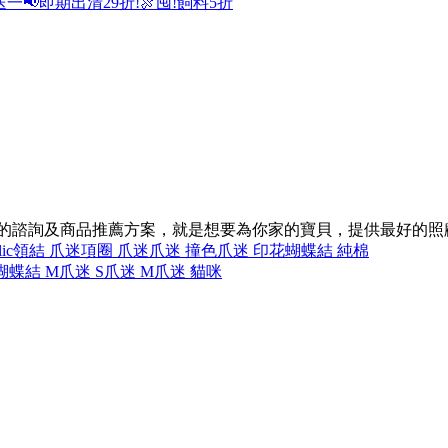
送一
📢即期出清29折!
🍖囤!飼料5折
同的諮詢及商品推薦方案，就是想要為你家的寶貝，提供最好的照
ic
領結 爪迷
項圈 爪迷
爪迷 撞色
爪迷 印花
蝴蝶結 純棉
蝴蝶結 M
爪迷 S
爪迷 M
爪迷 貓咪