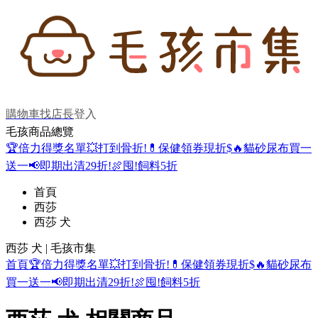
購物車
找店長
登入
毛孩商品總覽
🏆倍力得獎名單
💥打到骨折!
💊保健領券現折$
🔥貓砂尿布買一
送一
📢即期出清29折!
🍖囤!飼料5折
首頁
西莎
西莎 犬
西莎 犬 | 毛孩市集
首頁
🏆倍力得獎名單
💥打到骨折!
💊保健領券現折$
🔥貓砂尿布
買一送一
📢即期出清29折!
🍖囤!飼料5折