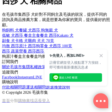
西莎 犬 相關商品
在毛孩市集西莎 犬針對不同飼主及毛孩的狀況，提供不同的
諮詢及商品推薦方案，就是想要為你家的寶貝，提供最好的照
顧。
狗飼料 犬
餐罐 犬
西莎 狗
無穀 犬
低敏 犬
西莎 餐盒
主食餐盒 西莎
Kakato 犬
副食 犬
卡格 犬
雞肉 犬
犬 70克
均衡 西莎
原汁 西莎
狗零食 犬
西莎 100克
西莎 蔬菜
營養 西莎
西莎 牛肉
無添加 西莎
✨先登入，再加LINE✨
狗
原汁
餐盒
主食餐盒
均衡
訂閱我們
註冊官網並登入後點選下方按鈕，
即可獲得最新優惠訊息💰
關於毛孩市集
隱私權政策
文章
追蹤我們
Facebook
Instagram
LINE
連結 LINE 帳號
購物說明
付款相關問題
運送相關問題
退換貨說明
©
Copyright 2026 毛孩市集
首頁
分類
購物車
找店長
登入