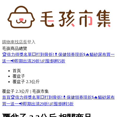
購物車
找店長
登入
毛孩商品總覽
🏆倍力得獎名單
💥打到骨折!
💊保健領券現折$
🔥貓砂尿布買一
送一
📢即期出清29折!
🍖囤!飼料5折
首頁
覆盆子
覆盆子 2.3公斤
覆盆子 2.3公斤 | 毛孩市集
首頁
🏆倍力得獎名單
💥打到骨折!
💊保健領券現折$
🔥貓砂尿布
買一送一
📢即期出清29折!
🍖囤!飼料5折