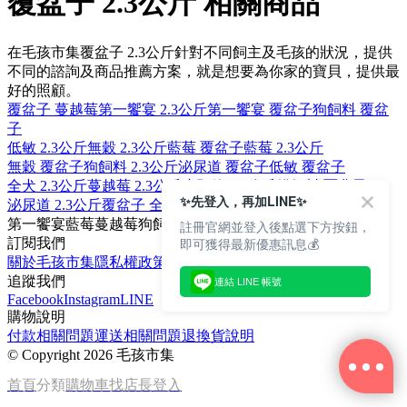
覆盆子 2.3公斤 相關商品
在毛孩市集覆盆子 2.3公斤針對不同飼主及毛孩的狀況，提供
不同的諮詢及商品推薦方案，就是想要為你家的寶貝，提供最
好的照顧。
覆盆子 蔓越莓
第一饗宴 2.3公斤
第一饗宴 覆盆子
狗飼料 覆盆
子
低敏 2.3公斤
無穀 2.3公斤
藍莓 覆盆子
藍莓 2.3公斤
無穀 覆盆子
狗飼料 2.3公斤
泌尿道 覆盆子
低敏 覆盆子
全犬 2.3公斤
蔓越莓 2.3公斤
小顆粒 2.3公斤
貓飼料 覆盆子
✨先登入，再加LINE✨
泌尿道 2.3公斤
覆盆子 全犬
海魚 2.3公斤
燕麥 覆盆子
第一饗宴
藍莓
蔓越莓
狗飼料
全犬
註冊官網並登入後點選下方按鈕，
即可獲得最新優惠訊息💰
訂閱我們
關於毛孩市集
隱私權政策
文章
追蹤我們
連結 LINE 帳號
Facebook
Instagram
LINE
購物說明
付款相關問題
運送相關問題
退換貨說明
©
Copyright 2026 毛孩市集
首頁
分類
購物車
找店長
登入