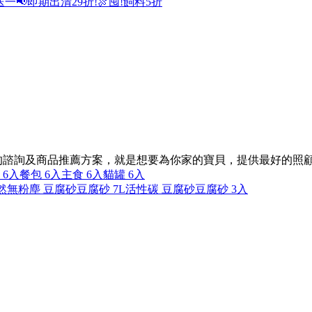
送一
📢即期出清29折!
🍖囤!飼料5折
的諮詢及商品推薦方案，就是想要為你家的寶貝，提供最好的照
 6入
餐包 6入
主食 6入
貓罐 6入
然
無粉塵 豆腐砂
豆腐砂 7L
活性碳 豆腐砂
豆腐砂 3入