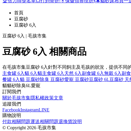
🏆倍力得獎名單
💥打到骨折!
💊保健領券現折$
🔥貓砂尿布買一
首頁
豆腐砂
豆腐砂 6入
豆腐砂 6入 | 毛孩市集
豆腐砂 6入 相關商品
在毛孩市集豆腐砂 6入針對不同飼主及毛孩的狀況，提供不同
主食罐 6入
貓 6入
貓主食罐 6入
天然 6入
副食罐 6入
無穀 6入
副食
餐罐 6入
貓 豆腐砂
除臭 豆腐砂
愛寵 豆腐砂
豆腐砂 6L
豆腐砂 天
貓
貓砂
除臭
6L
愛寵
訂閱我們
關於毛孩市集
隱私權政策
文章
追蹤我們
Facebook
Instagram
LINE
購物說明
付款相關問題
運送相關問題
退換貨說明
©
Copyright 2026 毛孩市集