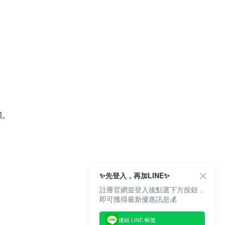
顧。
✨先登入，再加LINE✨
註冊官網並登入後點選下方按鈕，
即可獲得最新優惠訊息💰
連結 LINE 帳號