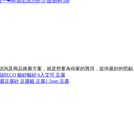
送一
📢即期出清29折!
🍖囤!飼料5折
的諮詢及商品推薦方案，就是想要為你家的寶貝，提供最好的照顧
貓砂
ECO 貓砂
貓砂 6入
艾可 豆腐
豆腐
豆腐砂 豆腐
貓 豆腐
1.5mm 豆腐