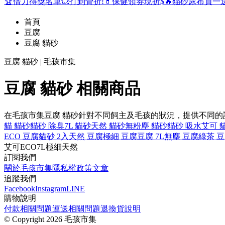
🏆倍力得獎名單
💥打到骨折!
💊保健領券現折$
🔥貓砂尿布買一
首頁
豆腐
豆腐 貓砂
豆腐 貓砂 | 毛孩市集
豆腐 貓砂 相關商品
在毛孩市集豆腐 貓砂針對不同飼主及毛孩的狀況，提供不同
貓 貓砂
貓砂 除臭
7L 貓砂
天然 貓砂
無粉塵 貓砂
貓砂 吸水
艾可 
ECO 豆腐
貓砂 2入
天然 豆腐
極細 豆腐
豆腐 7L
無塵 豆腐
綠茶 
艾可
ECO
7L
極細
天然
訂閱我們
關於毛孩市集
隱私權政策
文章
追蹤我們
Facebook
Instagram
LINE
購物說明
付款相關問題
運送相關問題
退換貨說明
©
Copyright 2026 毛孩市集