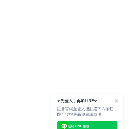
。
✨先登入，再加LINE✨
註冊官網並登入後點選下方按鈕，
即可獲得最新優惠訊息💰
連結 LINE 帳號