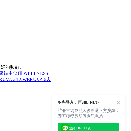
最好的照顧。
康
貓主食罐 WELLNESS
RUVA 24入
WERUVA 6入
✨先登入，再加LINE✨
註冊官網並登入後點選下方按鈕，
即可獲得最新優惠訊息💰
連結 LINE 帳號