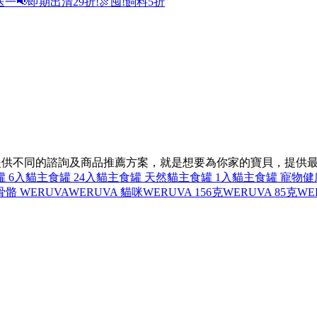
送一
📢即期出清29折!
🍖囤!飼料5折
，提供不同的諮詢及商品推薦方案，就是想要為你家的寶貝，提供
 6入
貓主食罐 24入
貓主食罐 天然
貓主食罐 1入
貓主食罐 寵物健
骨骼 WERUVA
WERUVA 貓咪
WERUVA 156克
WERUVA 85克
WE