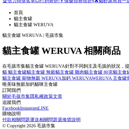
🏆倍力得獎名單
💥打到骨折!
💊保健領券現折$
🔥貓砂尿布買一
首頁
貓主食罐
貓主食罐 WERUVA
貓主食罐 WERUVA | 毛孩市集
貓主食罐 WERUVA 相關商品
在毛孩市集貓主食罐 WERUVA針對不同飼主及毛孩的狀況
貓 貓主食罐
貓主食罐 無穀
貓主食罐 雞肉
貓主食罐 80克
貓主食罐
貓主食罐 寵物
無穀 WERUVA
加鈣 WERUVA
WERUVA 主食罐
唯美味
無穀
加鈣
貓咪
主食罐
訂閱我們
關於毛孩市集
隱私權政策
文章
追蹤我們
Facebook
Instagram
LINE
購物說明
付款相關問題
運送相關問題
退換貨說明
©
Copyright 2026 毛孩市集