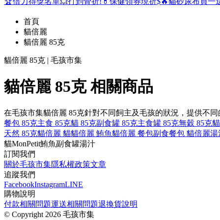
🏆倍力得獎名單
💥打到骨折!
💊保健領券現折$
🔥貓砂尿布買一
首頁
貓倍麗
貓倍麗 85克
貓倍麗 85克 | 毛孩市集
貓倍麗 85克 相關商品
在毛孩市集貓倍麗 85克針對不同飼主及毛孩的狀況，提供不
餐包 85克
主食 85克
貓 85克
副食罐 85克
主食罐 85克
無穀 85克
貓
天然 85克
貓倍麗 貓
貓倍麗 鮪魚
貓倍麗 餐包
副食餐包 貓倍麗
湯
貓
MonPetit
鮪魚
副食罐
湯汁
訂閱我們
關於毛孩市集
隱私權政策
文章
追蹤我們
Facebook
Instagram
LINE
購物說明
付款相關問題
運送相關問題
退換貨說明
©
Copyright 2026 毛孩市集