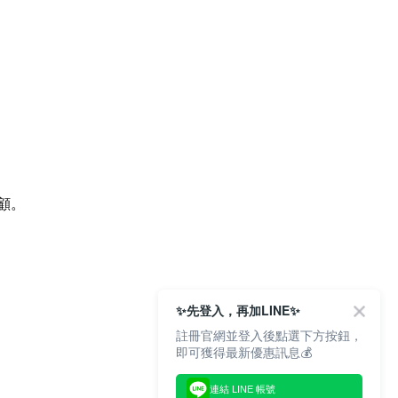
顧。
✨先登入，再加LINE✨
註冊官網並登入後點選下方按鈕，
即可獲得最新優惠訊息💰
連結 LINE 帳號