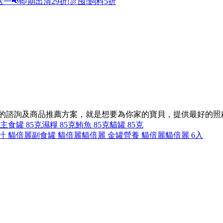
送一
📢即期出清29折!
🍖囤!飼料5折
同的諮詢及商品推薦方案，就是想要為你家的寶貝，提供最好的照
主食罐 85克
濕糧 85克
鮪魚 85克
貓罐 85克
汁 貓倍麗
副食罐 貓倍麗
貓倍麗 金罐
營養 貓倍麗
貓倍麗 6入