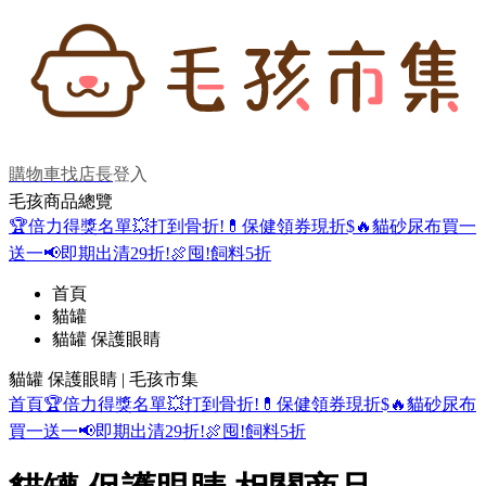
購物車
找店長
登入
毛孩商品總覽
🏆倍力得獎名單
💥打到骨折!
💊保健領券現折$
🔥貓砂尿布買一
送一
📢即期出清29折!
🍖囤!飼料5折
首頁
貓罐
貓罐 保護眼睛
貓罐 保護眼睛 | 毛孩市集
首頁
🏆倍力得獎名單
💥打到骨折!
💊保健領券現折$
🔥貓砂尿布
買一送一
📢即期出清29折!
🍖囤!飼料5折