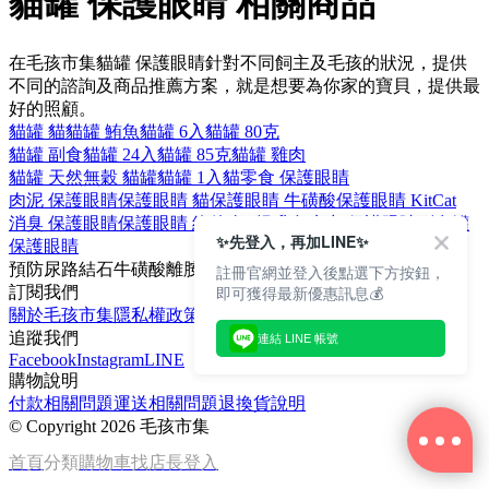
貓罐 保護眼睛 相關商品
在毛孩市集貓罐 保護眼睛針對不同飼主及毛孩的狀況，提供
不同的諮詢及商品推薦方案，就是想要為你家的寶貝，提供最
好的照顧。
貓罐 貓
貓罐 鮪魚
貓罐 6入
貓罐 80克
貓罐 副食
貓罐 24入
貓罐 85克
貓罐 雞肉
貓罐 天然
無穀 貓罐
貓罐 1入
貓零食 保護眼睛
肉泥 保護眼睛
保護眼睛 貓
保護眼睛 牛磺酸
保護眼睛 KitCat
消臭 保護眼睛
保護眼睛 維他命E
提升免疫力 保護眼睛
副食罐
✨先登入，再加LINE✨
保護眼睛
預防尿路結石
牛磺酸
離胺酸
Oligo寡糖
80克
註冊官網並登入後點選下方按鈕，
即可獲得最新優惠訊息💰
訂閱我們
關於毛孩市集
隱私權政策
文章
追蹤我們
連結 LINE 帳號
Facebook
Instagram
LINE
購物說明
付款相關問題
運送相關問題
退換貨說明
©
Copyright 2026 毛孩市集
首頁
分類
購物車
找店長
登入