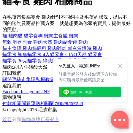
貓零食 雞肉 相關商品
在毛孩市集貓零食 雞肉針對不同飼主及毛孩的狀況，提供不
同的諮詢及商品推薦方案，就是想要為你家的寶貝，提供最好
的照顧。
貓 雞肉
貓 貓零食
狗 雞肉
主食罐 雞肉
無穀 雞肉
副食 雞肉
天然 雞肉
副食罐 雞肉
貓主食罐 雞肉
貓飼料 雞肉
雞肉 蛋白質
惜時 雞肉
貓零食 鮪魚
貓零食 4入
貓零食 CIAO
天然 貓零食
貓零食 30克
貓零食 綠茶
貓零食 化毛
貓零食 牛磺酸
✨先登入，再加LINE✨
貓
肉泥
4入
牛磺酸
天然
訂閱我們
註冊官網並登入後點選下方按鈕，
即可獲得最新優惠訊息💰
關於毛孩市集
隱私權政策
文章
追蹤我們
Facebook
Instagram
LINE
連結 LINE 帳號
購物說明
付款相關問題
運送相關問題
退換貨說明
©
Copyright 2026 毛孩市集
首頁
分類
購物車
找店長
登入