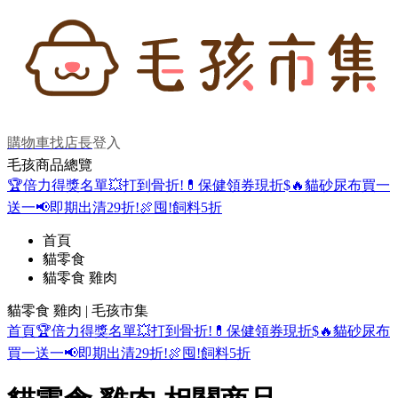
購物車
找店長
登入
毛孩商品總覽
🏆倍力得獎名單
💥打到骨折!
💊保健領券現折$
🔥貓砂尿布買一
送一
📢即期出清29折!
🍖囤!飼料5折
首頁
貓零食
貓零食 雞肉
貓零食 雞肉 | 毛孩市集
首頁
🏆倍力得獎名單
💥打到骨折!
💊保健領券現折$
🔥貓砂尿布
買一送一
📢即期出清29折!
🍖囤!飼料5折