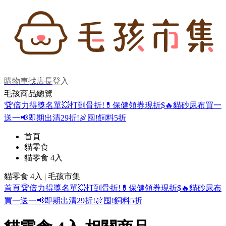
購物車
找店長
登入
毛孩商品總覽
🏆倍力得獎名單
💥打到骨折!
💊保健領券現折$
🔥貓砂尿布買一
送一
📢即期出清29折!
🍖囤!飼料5折
首頁
貓零食
貓零食 4入
貓零食 4入 | 毛孩市集
首頁
🏆倍力得獎名單
💥打到骨折!
💊保健領券現折$
🔥貓砂尿布
買一送一
📢即期出清29折!
🍖囤!飼料5折