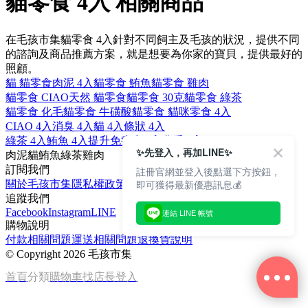
貓零食 4入 相關商品
在毛孩市集貓零食 4入針對不同飼主及毛孩的狀況，提供不同
的諮詢及商品推薦方案，就是想要為你家的寶貝，提供最好的
照顧。
貓 貓零食
肉泥 4入
貓零食 鮪魚
貓零食 雞肉
貓零食 CIAO
天然 貓零食
貓零食 30克
貓零食 綠茶
貓零食 化毛
貓零食 牛磺酸
貓零食 貓咪
零食 4入
CIAO 4入
消臭 4入
貓 4入
條狀 4入
綠茶 4入
鮪魚 4入
提升免疫力 4入
化毛 4入
✨先登入，再加LINE✨
肉泥
貓
鮪魚
綠茶
雞肉
訂閱我們
註冊官網並登入後點選下方按鈕，
即可獲得最新優惠訊息💰
關於毛孩市集
隱私權政策
文章
追蹤我們
Facebook
Instagram
LINE
連結 LINE 帳號
購物說明
付款相關問題
運送相關問題
退換貨說明
©
Copyright 2026 毛孩市集
首頁
分類
購物車
找店長
登入