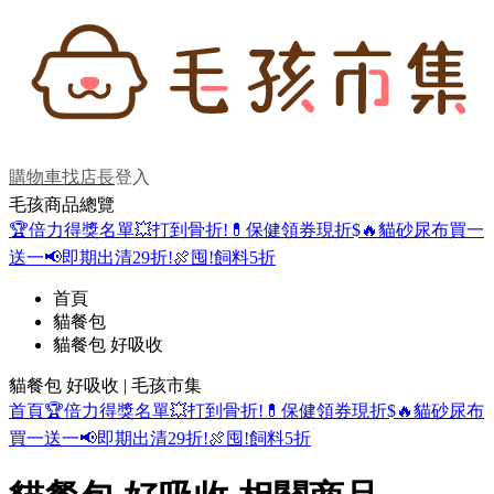
購物車
找店長
登入
毛孩商品總覽
🏆倍力得獎名單
💥打到骨折!
💊保健領券現折$
🔥貓砂尿布買一
送一
📢即期出清29折!
🍖囤!飼料5折
首頁
貓餐包
貓餐包 好吸收
貓餐包 好吸收 | 毛孩市集
首頁
🏆倍力得獎名單
💥打到骨折!
💊保健領券現折$
🔥貓砂尿布
買一送一
📢即期出清29折!
🍖囤!飼料5折