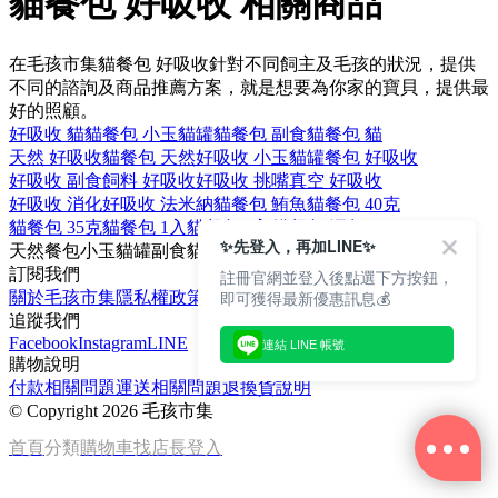
貓餐包 好吸收 相關商品
在毛孩市集貓餐包 好吸收針對不同飼主及毛孩的狀況，提供
不同的諮詢及商品推薦方案，就是想要為你家的寶貝，提供最
好的照顧。
好吸收 貓
貓餐包 小玉貓罐
貓餐包 副食
貓餐包 貓
天然 好吸收
貓餐包 天然
好吸收 小玉貓罐
餐包 好吸收
好吸收 副食
飼料 好吸收
好吸收 挑嘴
真空 好吸收
好吸收 消化
好吸收 法米納
貓餐包 鮪魚
貓餐包 40克
貓餐包 35克
貓餐包 1入
貓餐包 6入
貓餐包 鰹魚
✨先登入，再加LINE✨
天然
餐包
小玉貓罐
副食
貓
訂閱我們
註冊官網並登入後點選下方按鈕，
即可獲得最新優惠訊息💰
關於毛孩市集
隱私權政策
文章
追蹤我們
Facebook
Instagram
LINE
連結 LINE 帳號
購物說明
付款相關問題
運送相關問題
退換貨說明
©
Copyright 2026 毛孩市集
首頁
分類
購物車
找店長
登入