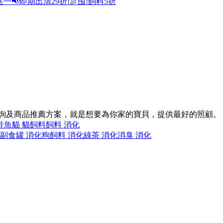
送一
📢即期出清29折!
🍖囤!飼料5折
諮詢及商品推薦方案，就是想要為你家的寶貝，提供最好的照顧。
鮭魚
貓 貓飼料
飼料 消化
副食罐 消化
狗飼料 消化
綠茶 消化
消臭 消化