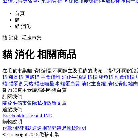
🏆倍力得獎名單
💥打到骨折!
💊保健領券現折$
🔥貓砂尿布買一
首頁
貓
貓 消化
貓 消化 | 毛孩市集
貓 消化 相關商品
在毛孩市集貓 消化針對不同飼主及毛孩的狀況，提供不同的
貓 雞肉
貓 無穀
貓 主食罐
狗 消化
牛磺酸 貓
貓 鮪魚
貓 副食罐
貓 
貓 貓零食
天然 貓
汪喵星球 貓
蛋白質 消化
主食罐 消化
消化 雞肉
雞肉
80克
主食罐
貓飼料
蛋白質
訂閱我們
關於毛孩市集
隱私權政策
文章
追蹤我們
Facebook
Instagram
LINE
購物說明
付款相關問題
運送相關問題
退換貨說明
©
Copyright 2026 毛孩市集