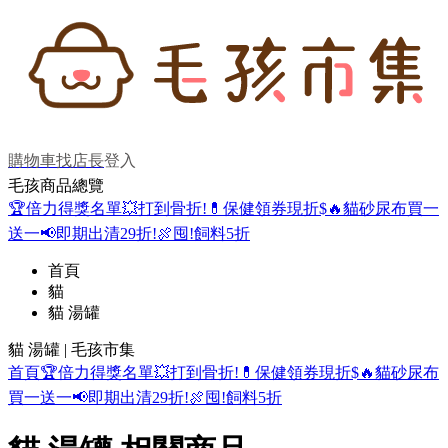
購物車
找店長
登入
毛孩商品總覽
🏆倍力得獎名單
💥打到骨折!
💊保健領券現折$
🔥貓砂尿布買一
送一
📢即期出清29折!
🍖囤!飼料5折
首頁
貓
貓 湯罐
貓 湯罐 | 毛孩市集
首頁
🏆倍力得獎名單
💥打到骨折!
💊保健領券現折$
🔥貓砂尿布
買一送一
📢即期出清29折!
🍖囤!飼料5折