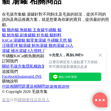
貓 湯罐 相關商品
在毛孩市集貓 湯罐針對不同飼主及毛孩的狀況，提供不同的
諮詢及商品推薦方案，就是想要為你家的寶貝，提供最好的照
顧。
貓 雞肉
貓 無穀
貓 主食罐
牛磺酸 貓
貓 鮪魚
貓 副食罐
貓 鮭魚
貓 貓飼料
KitCat 湯罐
貓 貓零食
湯罐 牛磺酸
天然 貓
汪喵星球 貓
湯罐 鮪魚
湯罐 雞肉
湯罐 24入
湯罐 補水
湯罐 6入
惜時 湯罐
SEEDS 湯罐
✨先登入，再加LINE✨
牛磺酸
KitCat
鮪魚
雞肉
副食罐
訂閱我們
註冊官網並登入後點選下方按鈕，
即可獲得最新優惠訊息💰
關於毛孩市集
隱私權政策
文章
追蹤我們
Facebook
Instagram
LINE
連結 LINE 帳號
購物說明
付款相關問題
運送相關問題
退換貨說明
©
Copyright 2026 毛孩市集
首頁
分類
購物車
找店長
登入