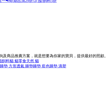
送一
📢即期出清29折!
🍖囤!飼料5折
諮詢及商品推薦方案，就是想要為你家的寶貝，提供最好的照顧。
貓飼料
貓 貓零食
天然 貓
睡墊 方形
透氣 睡墊
睡墊 藍色
睡墊 滴塑