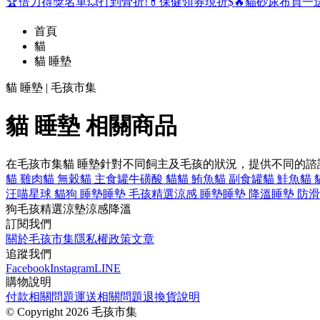
🏆倍力得獎名單
💥打到骨折!
💊保健領券現折$
🔥貓砂尿布買一
首頁
貓
貓 睡墊
貓 睡墊 | 毛孩市集
貓 睡墊 相關商品
在毛孩市集貓 睡墊針對不同飼主及毛孩的狀況，提供不同的
貓 雞肉
貓 無穀
貓 主食罐
牛磺酸 貓
貓 鮪魚
貓 副食罐
貓 鮭魚
貓 
汪喵星球 貓
狗 睡墊
睡墊 毛孩精選
涼感 睡墊
睡墊 降溫
睡墊 防滑
狗
毛孩精選
涼墊
涼感
降溫
訂閱我們
關於毛孩市集
隱私權政策
文章
追蹤我們
Facebook
Instagram
LINE
購物說明
付款相關問題
運送相關問題
退換貨說明
©
Copyright 2026 毛孩市集