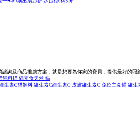
送一
📢即期出清29折!
🍖囤!飼料5折
的諮詢及商品推薦方案，就是想要為你家的寶貝，提供最好的照
貓飼料
貓 貓零食
天然 貓
 維生素C
貓飼料 維生素C
維生素C 皮膚
維生素C 免疫
主食罐 維生