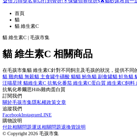
🏆倍力得獎名單
💥打到骨折!
💊保健領券現折$
🔥貓砂尿布買一
首頁
貓
貓 維生素C
貓 維生素C | 毛孩市集
貓 維生素C 相關商品
在毛孩市集貓 維生素C針對不同飼主及毛孩的狀況，提供不同
貓 雞肉
貓 無穀
貓 主食罐
牛磺酸 貓
貓 鮪魚
貓 副食罐
貓 鮭魚
貓 
汪喵星球 貓
維生素C 抗氧化
番茄 維生素C
蛋白質 維生素C
飼料
抗氧化
希爾思
Hills
雞肉
蛋白質
訂閱我們
關於毛孩市集
隱私權政策
文章
追蹤我們
Facebook
Instagram
LINE
購物說明
付款相關問題
運送相關問題
退換貨說明
©
Copyright 2026 毛孩市集