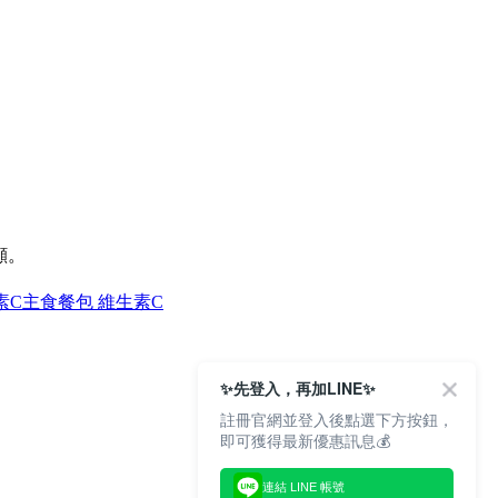
顧。
素C
主食餐包 維生素C
✨先登入，再加LINE✨
註冊官網並登入後點選下方按鈕，
即可獲得最新優惠訊息💰
連結 LINE 帳號