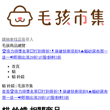
購物車
找店長
登入
毛孩商品總覽
🏆倍力得獎名單
💥打到骨折!
💊保健領券現折$
🔥貓砂尿布買一
送一
📢即期出清29折!
🍖囤!飼料5折
首頁
貓
貓 鈴鐺
貓 鈴鐺 | 毛孩市集
首頁
🏆倍力得獎名單
💥打到骨折!
💊保健領券現折$
🔥貓砂尿布
買一送一
📢即期出清29折!
🍖囤!飼料5折