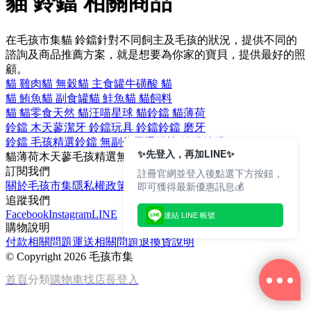
貓 鈴鐺 相關商品
在毛孩市集貓 鈴鐺針對不同飼主及毛孩的狀況，提供不同的
諮詢及商品推薦方案，就是想要為你家的寶貝，提供最好的照
顧。
貓 雞肉
貓 無穀
貓 主食罐
牛磺酸 貓
貓 鮪魚
貓 副食罐
貓 鮭魚
貓 貓飼料
貓 貓零食
天然 貓
汪喵星球 貓
鈴鐺 貓薄荷
鈴鐺 木天蓼
潔牙 鈴鐺
玩具 鈴鐺
鈴鐺 磨牙
鈴鐺 毛孩精選
鈴鐺 無副作用
逗貓棒 鈴鐺
鈴鐺 PurLab
✨先登入，再加LINE✨
貓薄荷
木天蓼
毛孩精選
無副作用
磨牙
訂閱我們
註冊官網並登入後點選下方按鈕，
即可獲得最新優惠訊息💰
關於毛孩市集
隱私權政策
文章
追蹤我們
Facebook
Instagram
LINE
連結 LINE 帳號
購物說明
付款相關問題
運送相關問題
退換貨說明
©
Copyright 2026 毛孩市集
首頁
分類
購物車
找店長
登入